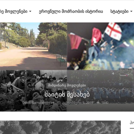
ᲠᲔ ᲛᲝᲕᲚᲔᲜᲔᲑᲘ
ᲔᲠᲝᲕᲜᲣᲚᲘ ᲛᲝᲫᲠᲐᲝᲑᲘᲡ ᲘᲡᲢᲝᲠᲘᲐ
ᲡᲢᲐᲢᲘᲔᲑᲘ
მიმდინარე მოვლენები
საიტის შესახებ
Davit.Gamcemlidze
ოქტომბერი 9, 2019
5940
Პ