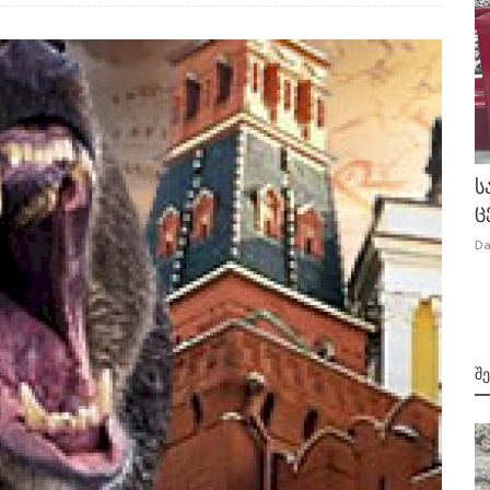
ს
ც
Da
Შ