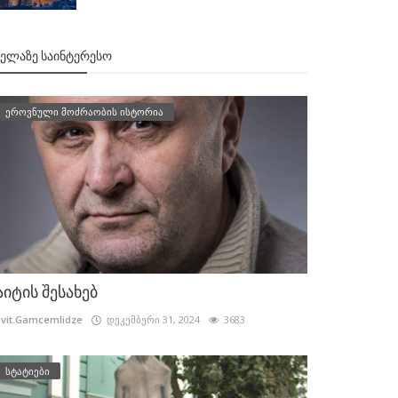
ᲕᲔᲚᲐᲖᲔ ᲡᲐᲘᲜᲢᲔᲠᲔᲡᲝ
ეროვნული მოძრაობის ისტორია
აიტის შესახებ
vit.Gamcemlidze
დეკემბერი 31, 2024
3683
სტატიები