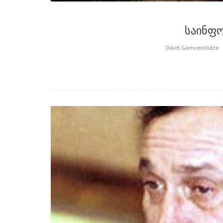
საინფო
1998
Davit.Gamcemlidze
ლარი უფრო «მაგარი» ყოფილა,
 რუსეთში
ზოგიერთს ეგონა