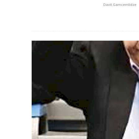
Davit.Gamcemlidze