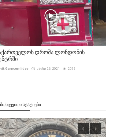
აქართველოს დროშა ლონდონის
ენტრში
vit.Gamcemlidze
მაისი 26, 2021
2096
ᲔᲛᲗᲮᲕᲔᲕᲘᲗᲘ ᲡᲢᲐᲢᲘᲔᲑᲘ