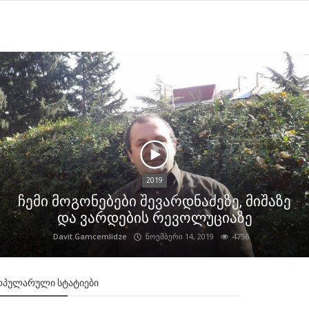
2019
ჩემი მოგონებები შევარდნაძეზე, მიშაზე
და ვარდების რევოლუციაზე
Davit.Gamcemlidze
ნოემბერი 14, 2019
4756
ᲝᲞᲣᲚᲐᲠᲣᲚᲘ ᲡᲢᲐᲢᲘᲔᲑᲘ