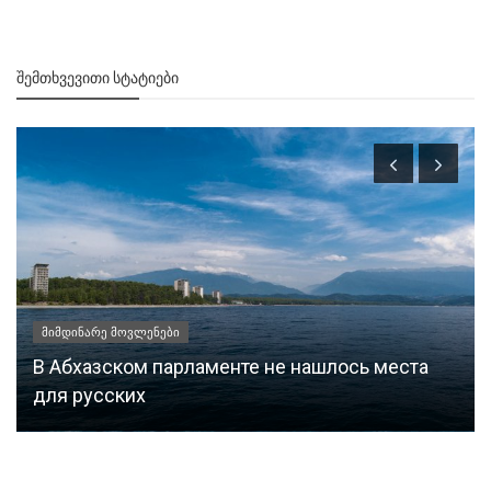
ᲨᲔᲛᲗᲮᲕᲔᲕᲘᲗᲘ ᲡᲢᲐᲢᲘᲔᲑᲘ
მიმდინარე მოვლენები
В Абхазском парламенте не нашлось места
для русских