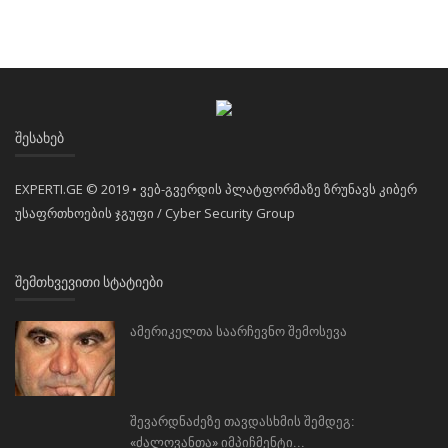
ᲨᲔᲡᲐᲮᲔᲑ
EXPERTI.GE © 2019 • ვებ-გვერდის პლატფორმაზე ზრუნავს კიბერ
უსაფრთხოების ჯგუფი / Cyber Security Group
ᲨᲔᲛᲗᲮᲕᲔᲕᲘᲗᲘ ᲡᲢᲐᲢᲘᲔᲑᲘ
ამერიკელთა საარჩევნო შემოსევა
შევარდნაძეზე თავდასხმის შემდეგ:
«ძალოვანთა» იმპიჩმენტი...