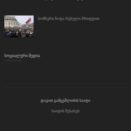
სომხური ნოტა რუსული შრიფტით
ᲡᲝᲪᲘᲐᲚᲣᲠᲘ ᲛᲔᲓᲘᲐ
დავით გამცემლიძის საიტი
საიტის შესახებ