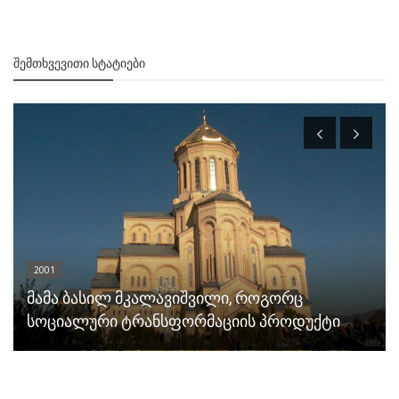
ᲨᲔᲛᲗᲮᲕᲔᲕᲘᲗᲘ ᲡᲢᲐᲢᲘᲔᲑᲘ
2001
მამა ბასილ მკალავიშვილი, როგორც
სოციალური ტრანსფორმაციის პროდუქტი