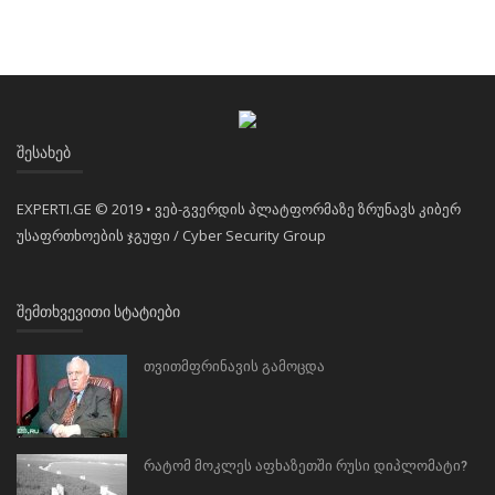
ᲨᲔᲡᲐᲮᲔᲑ
EXPERTI.GE © 2019 • ვებ-გვერდის პლატფორმაზე ზრუნავს კიბერ
უსაფრთხოების ჯგუფი / Cyber Security Group
ᲨᲔᲛᲗᲮᲕᲔᲕᲘᲗᲘ ᲡᲢᲐᲢᲘᲔᲑᲘ
თვითმფრინავის გამოცდა
რატომ მოკლეს აფხაზეთში რუსი დიპლომატი?