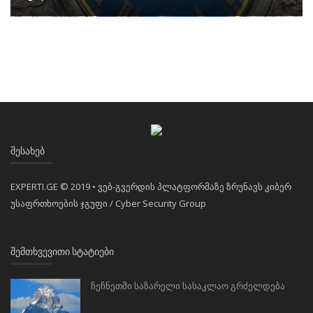
ᲨᲔᲡᲐᲮᲔᲑ
EXPERTI.GE © 2019 • ვებ-გვერდის პლატფორმაზე ზრუნავს კიბერ
უსაფრთხოების ჯგუფი / Cyber Security Group
ᲨᲔᲛᲗᲮᲕᲔᲕᲘᲗᲘ ᲡᲢᲐᲢᲘᲔᲑᲘ
ჩეჩნეთში საზარელი სასაკლაო გრძელდება