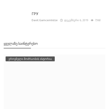
ГРУ
Davit.Gamcemlidze
დეკემბერი 6, 2019
7360
ᲧᲕᲔᲚᲐᲖᲔ ᲡᲐᲘᲜᲢᲔᲠᲔᲡᲝ
ეროვნული მოძრაობის ისტორია