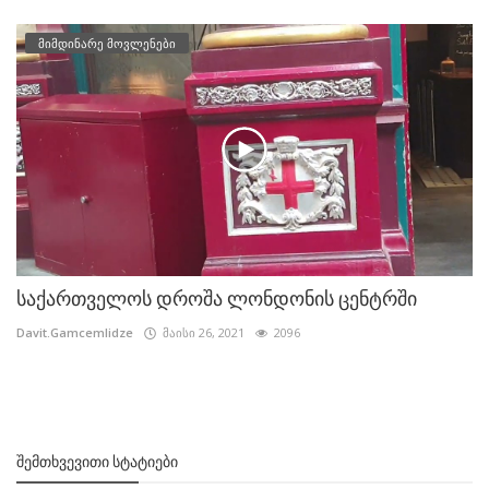
მიმდინარე მოვლენები
საქართველოს დროშა ლონდონის ცენტრში
Davit.Gamcemlidze
მაისი 26, 2021
2096
ᲨᲔᲛᲗᲮᲕᲔᲕᲘᲗᲘ ᲡᲢᲐᲢᲘᲔᲑᲘ