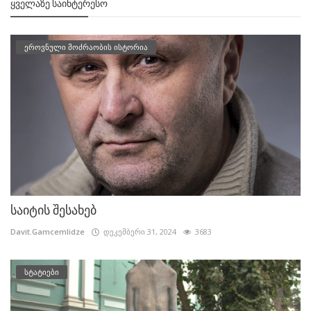
ᲧᲕᲔᲚᲐᲖᲔ ᲡᲐᲘᲜᲢᲔᲠᲔᲡᲝ
ეროვნული მოძრაობის ისტორია
საიტის შესახებ
Davit.Gamcemlidze
დეკემბერი 31, 2024
3683
სტატიები