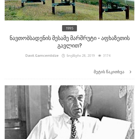
1995
ნავთობსადენის მესამე მარშრუტი - აფხაზეთის
გავლით?
Davit.Gamcemlidze
ნოემბერი 28, 2019
3174
მეტის წაკითხვა