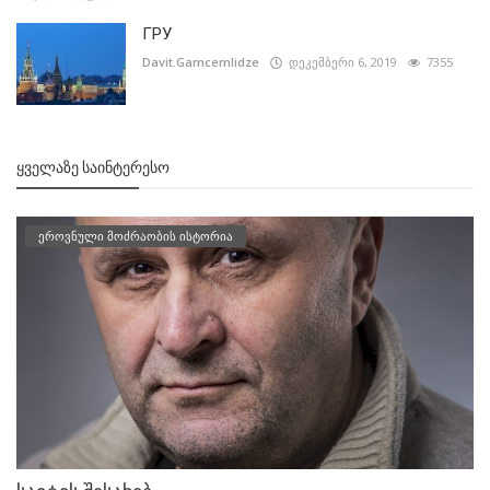
ГРУ
Davit.Gamcemlidze
დეკემბერი 6, 2019
7355
ᲧᲕᲔᲚᲐᲖᲔ ᲡᲐᲘᲜᲢᲔᲠᲔᲡᲝ
ეროვნული მოძრაობის ისტორია