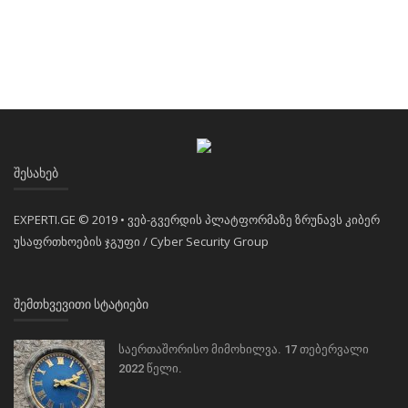
ᲨᲔᲡᲐᲮᲔᲑ
EXPERTI.GE © 2019 • ვებ-გვერდის პლატფორმაზე ზრუნავს კიბერ
უსაფრთხოების ჯგუფი / Cyber Security Group
ᲨᲔᲛᲗᲮᲕᲔᲕᲘᲗᲘ ᲡᲢᲐᲢᲘᲔᲑᲘ
საერთაშორისო მიმოხილვა. 17 თებერვალი
2022 წელი.