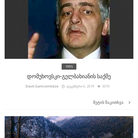
1995
დომუხოვსკი-გელბახიანის საქმე
Davit.Gamcemlidze
დეკემბერი 6, 2019
3070
მეტის წაკითხვა