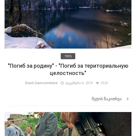
1995
"Погиб за родину" - "Погиб за териториальную
целостность"
Davit.Gamcemlidze
დეკემბერი 6, 2019
2520
მეტის წაკითხვა