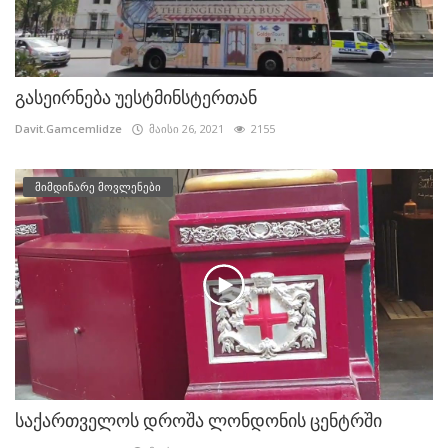
გასეირნება უესტმინსტერთან
Davit.Gamcemlidze
მაისი 26, 2021
2155
მიმდინარე მოვლენები
საქართველოს დროშა ლონდონის ცენტრში