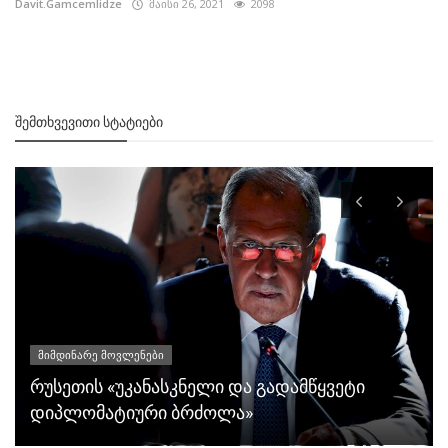
Davit.Gamcemlidze
მაისი 26, 2021
2098
ᲨᲔᲛᲗᲮᲕᲔᲕᲘᲗᲘ ᲡᲢᲐᲢᲘᲔᲑᲘ
მიმდინარე მოვლენები
რუსეთის «უკანასკნელი და გადამწყვეტი
დიპლომატიური ბრძოლა»