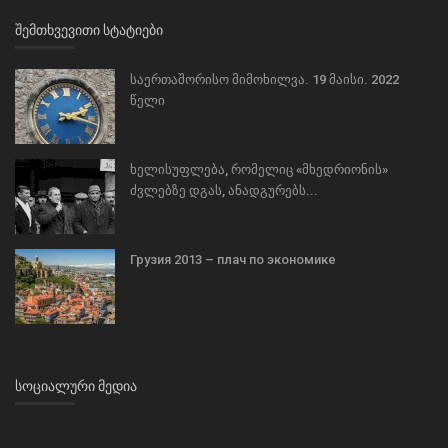
ᲨᲔᲛᲗᲮᲕᲔᲕᲘᲗᲘ ᲡᲢᲐᲢᲘᲔᲑᲘ
საერთაშორისო მიმოხილვა. 19 მაისი. 2022
წელი
ხელისუფლება, რომელიც «მხედრიონის»
ძვლებზე დგას, ანადგურებს...
Грузия 2013 – плач по экономике
ᲡᲝᲪᲘᲐᲚᲣᲠᲘ ᲛᲔᲓᲘᲐ