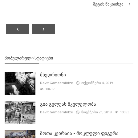
მეტის წაკითხვა
‹
›
ᲞᲝᲞᲣᲚᲐᲠᲣᲚᲘ ᲡᲢᲐᲢᲘᲔᲑᲘ
მხედრიონი
Davit.Gamcemlidze
ოქტომბერი 4, 2019
10697
გია გულუას მკვლელობა
Davit.Gamcemlidze
ნოემბერი 21, 2019
10083
შოთა კვირაია - მოკლული ფიგურა