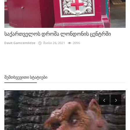
საქართველოს დროშა ლონდონის ცენტრში
Davit.Gamcemlidze
მაისი 26, 2021
2096
ᲨᲔᲛᲗᲮᲕᲔᲕᲘᲗᲘ ᲡᲢᲐᲢᲘᲔᲑᲘ