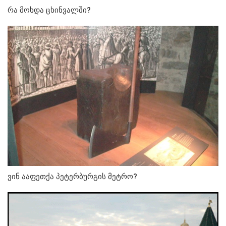
რა მოხდა ცხინვალში?
ვინ ააფეთქა პეტერბურგის მეტრო?