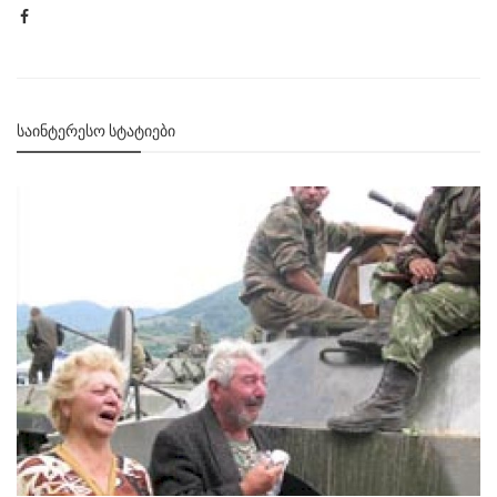
ᲡᲐᲘᲜᲢᲔᲠᲔᲡᲝ ᲡᲢᲐᲢᲘᲔᲑᲘ