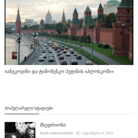
იანუკოვიჩი და ტიმოშენკო პუტინის «პლოსკოში»
ᲞᲝᲞᲣᲚᲐᲠᲣᲚᲘ ᲡᲢᲐᲢᲘᲔᲑᲘ
მხედრიონი
Davit.Gamcemlidze
ოქტომბერი 4, 2019