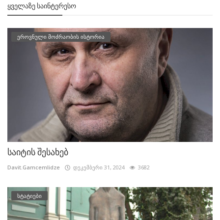
ᲧᲕᲔᲚᲐᲖᲔ ᲡᲐᲘᲜᲢᲔᲠᲔᲡᲝ
ეროვნული მოძრაობის ისტორია
საიტის შესახებ
Davit.Gamcemlidze
დეკემბერი 31, 2024
3682
სტატიები