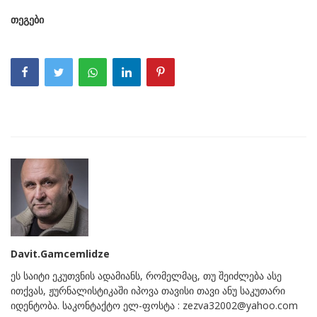
თეგები
Davit.Gamcemlidze
ეს საიტი ეკუთვნის ადამიანს, რომელმაც, თუ შეიძლება ასე
ითქვას, ჟურნალისტიკაში იპოვა თავისი თავი ანუ საკუთარი
იდენტობა. საკონტაქტო ელ-ფოსტა : zezva32002@yahoo.com