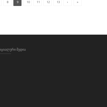
8
9
10
11
12
13
›
»
ᲝᲪᲘᲐᲚᲣᲠᲘ ᲛᲔᲓᲘᲐ