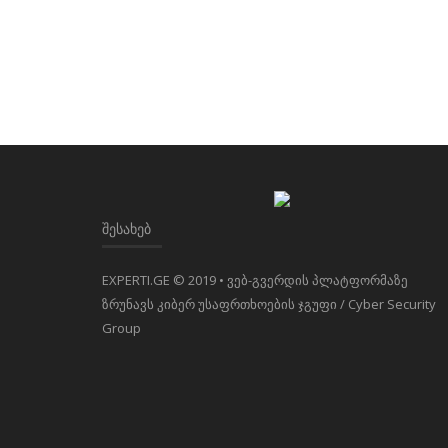
ᲨᲔᲡᲐᲮᲔᲑ
EXPERTI.GE © 2019 • ვებ-გვერდის პლატფორმაზე
ზრუნავს კიბერ უსაფრთხოების ჯგუფი / Cyber Security
Group