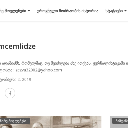
ᲠᲔ ᲛᲝᲕᲚᲔᲜᲔᲑᲘ
ᲔᲠᲝᲕᲜᲣᲚᲘ ᲛᲝᲫᲠᲐᲝᲑᲘᲡ ᲘᲡᲢᲝᲠᲘᲐ
ᲡᲢᲐᲢᲘᲔᲑᲘ
mcemlidze
ს ადამიანს, რომელმაც, თუ შეიძლება ასე ითქვას, ჟურნალისტიკაში 
ფოსტა : zezva32002@yahoo.com
ტომბერი 2, 2019
ნარე მოვლენები
მიმდინ