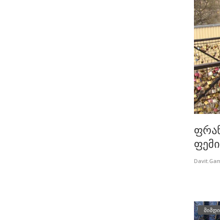
ფრან
ფემი
Davit.Ga
მიმდი