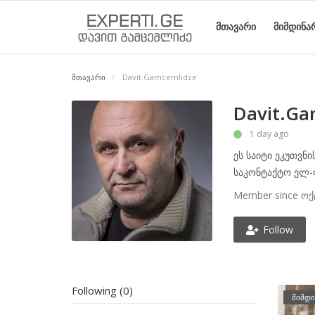
ᲛᲗᲐᲕᲐᲠᲘ
ᲛᲘᲛᲓᲘᲜᲐ
მთავარი
Davit.Gamcemlidze
მთავარი
მიმდინარე
საიტის
ეროვნული
სტატიები
Davit.Ga
მოვლენები
შესახებ
მოძრაობის
1 day ago
ისტორია
ეს საიტი ეკუთვნი
საკონტაქტო ელ-
Member since ოქ
Follow
Following (0)
მიმდი