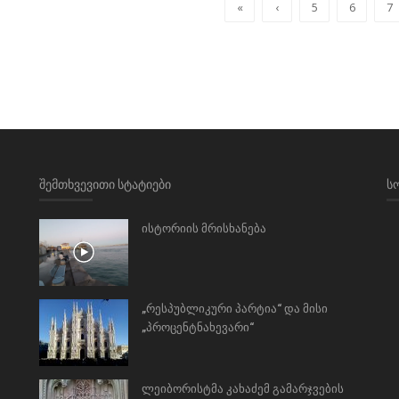
«
‹
5
6
7
ᲨᲔᲛᲗᲮᲕᲔᲕᲘᲗᲘ ᲡᲢᲐᲢᲘᲔᲑᲘ
Ს
ისტორიის მრისხანება
„რესპუბლიკური პარტია“ და მისი
„პროცენტნახევარი“
ლეიბორისტმა კახაძემ გამარჯვების