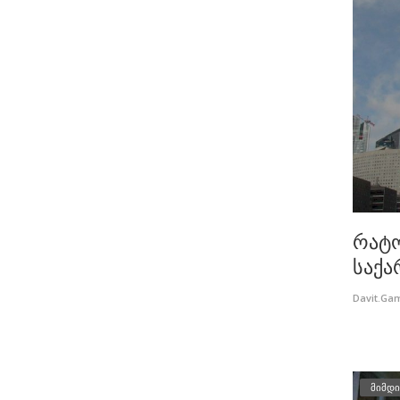
რატო
საქა
Davit.Ga
მიმდი