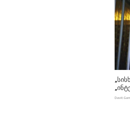
„სის
„ინტ
Davit.Ga