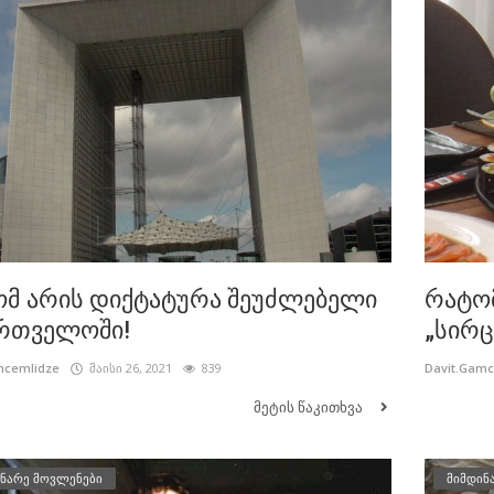
მ არის დიქტატურა შეუძლებელი
რატო
რთველოში!
„სირც
mcemlidze
მაისი 26, 2021
839
Davit.Gam
მეტის წაკითხვა
ნარე მოვლენები
მიმდინ