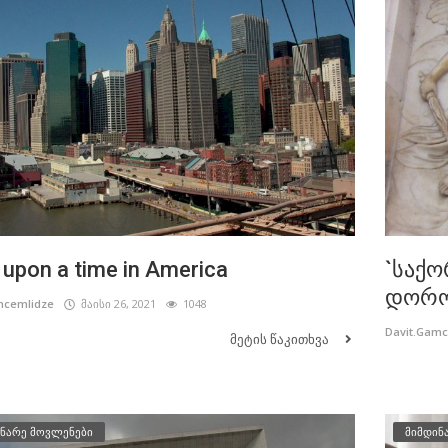
upon a time in America
`საქო
დორო
mcemlidze
მაისი 26, 2021
1048
Davit.Gam
მეტის წაკითხვა
ნარე მოვლენები
მიმდინ