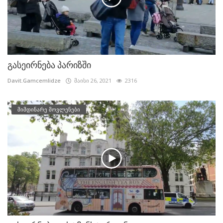
გასეირნება პარიზში
Davit.Gamcemlidze
მაისი 26, 2021
2316
მიმდინარე მოვლენები