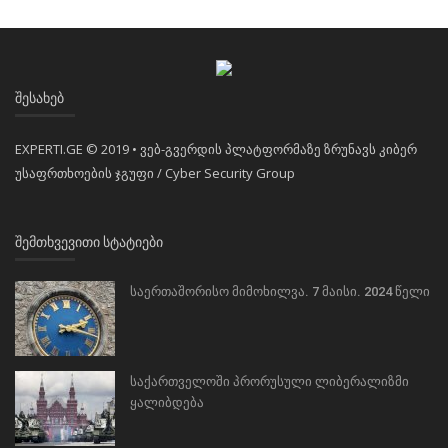
ᲨᲔᲡᲐᲮᲔᲑ
EXPERTI.GE © 2019 • ვებ-გვერდის პლატფორმაზე ზრუნავს კიბერ
უსაფრთხოების ჯგუფი / Cyber Security Group
ᲨᲔᲛᲗᲮᲕᲔᲕᲘᲗᲘ ᲡᲢᲐᲢᲘᲔᲑᲘ
საერთაშორისო მიმოხილვა. 7 მაისი. 2024 წელი
საქართველოში პრორუსული ლიბერალიზმი
ყალიბდება