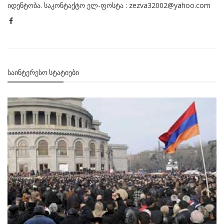
იდენტობა. საკონტაქტო ელ-ფოსტა : zezva32002@yahoo.com
ᲡᲐᲘᲜᲢᲔᲠᲔᲡᲝ ᲡᲢᲐᲢᲘᲔᲑᲘ