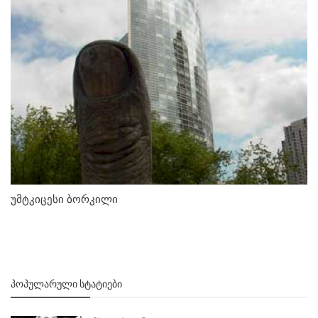
უმტკიცესი ბორკილი
ᲞᲝᲞᲣᲚᲐᲠᲣᲚᲘ ᲡᲢᲐᲢᲘᲔᲑᲘ