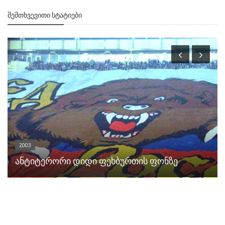
ᲨᲔᲛᲗᲮᲕᲔᲕᲘᲗᲘ ᲡᲢᲐᲢᲘᲔᲑᲘ
2003
ანტიტერორი დიდი ფეხბურთის ფონზე