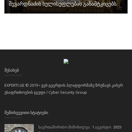
შევარდნაძის ხელისუფლებას განამტკიცებს.
ᲨᲔᲡᲐᲮᲔᲑ
EXPERTI.GE © 2019 • ვებ-გვერდის პლატფორმაზე ზრუნავს კიბერ
უსაფრთხოების ჯგუფი / Cyber Security Group
ᲨᲔᲛᲗᲮᲕᲔᲕᲘᲗᲘ ᲡᲢᲐᲢᲘᲔᲑᲘ
საერთაშორისო მიმოხილვა. 1 აგვისტო. 2023