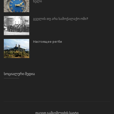
წელი
გველის თუ არა სამოქალაქო ომი?
Настоящее регби
ᲡᲝᲪᲘᲐᲚᲣᲠᲘ ᲛᲔᲓᲘᲐ
დავით გამცემლიძის საიტი