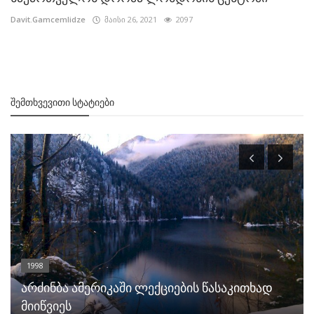
Davit.Gamcemlidze
მაისი 26, 2021
2097
ᲨᲔᲛᲗᲮᲕᲔᲕᲘᲗᲘ ᲡᲢᲐᲢᲘᲔᲑᲘ
1998
არძინბა ამერიკაში ლექციების წასაკითხად
მიიწვიეს