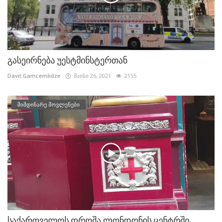
გასეირნება უესტმინსტერთან
Davit.Gamcemlidze
მაისი 26, 2021
2155
მიმდინარე მოვლენები
საქართველოს დროშა ლონდონის ცენტრში