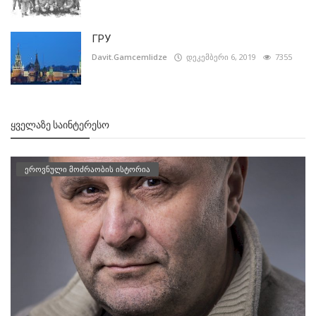
ГРУ
Davit.Gamcemlidze
დეკემბერი 6, 2019
7355
ᲧᲕᲔᲚᲐᲖᲔ ᲡᲐᲘᲜᲢᲔᲠᲔᲡᲝ
ეროვნული მოძრაობის ისტორია