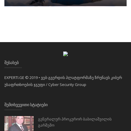
ᲨᲔᲡᲐᲮᲔᲑ
EXPERTI.GE © 2019 • ვებ-გვერდის პლატფორმაზე ზრუნავს კიბერ
უსაფრთხოების ჯგუფი / Cyber Security Group
ᲨᲔᲛᲗᲮᲕᲔᲕᲘᲗᲘ ᲡᲢᲐᲢᲘᲔᲑᲘ
გენერალურ პროკურორ ბაბილაშვილის
გარშემო