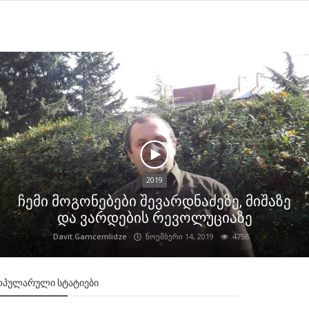
2019
ჩემი მოგონებები შევარდნაძეზე, მიშაზე
და ვარდების რევოლუციაზე
Davit.Gamcemlidze
ნოემბერი 14, 2019
4756
ᲝᲞᲣᲚᲐᲠᲣᲚᲘ ᲡᲢᲐᲢᲘᲔᲑᲘ