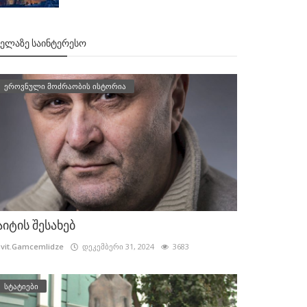
ᲕᲔᲚᲐᲖᲔ ᲡᲐᲘᲜᲢᲔᲠᲔᲡᲝ
ეროვნული მოძრაობის ისტორია
აიტის შესახებ
vit.Gamcemlidze
დეკემბერი 31, 2024
3683
სტატიები