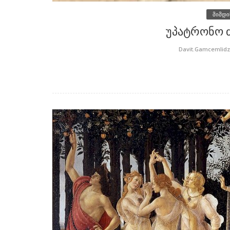
მიმდი
უპატრონო ძ
1998
ნადარეიშვილი-კაკუბავას
Davit.Gamcemlid
დაპირისპირება ომამდელ ხასი
სო გოგაშვილი?
იძენს