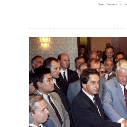
Davit.Gamcemlidz