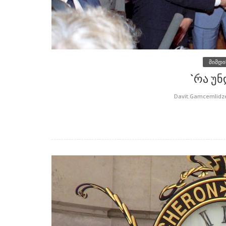
მიმდი
`რა უნ
Davit.Gamcemlidz