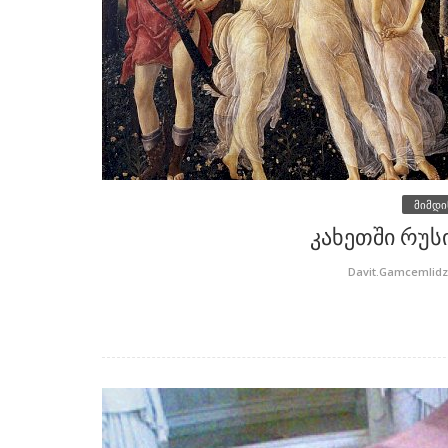
მიმდი
კახეთში რუს
Davit.Gamcemlid