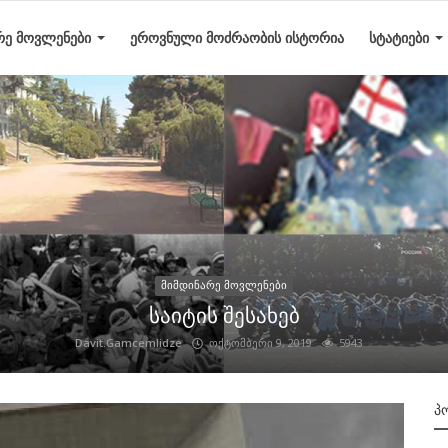
ᲠᲔ ᲛᲝᲕᲚᲔᲜᲔᲑᲘ
ᲔᲠᲝᲕᲜᲣᲚᲘ ᲛᲝᲫᲠᲐᲝᲑᲘᲡ ᲘᲡᲢᲝᲠᲘᲐ
ᲡᲢᲐᲢᲘᲔᲑᲘ
მიმდინარე მოვლენები
საიტის შესახებ
Davit.Gamcemlidze
ოქტომბერი 9, 2019
5943
Პ