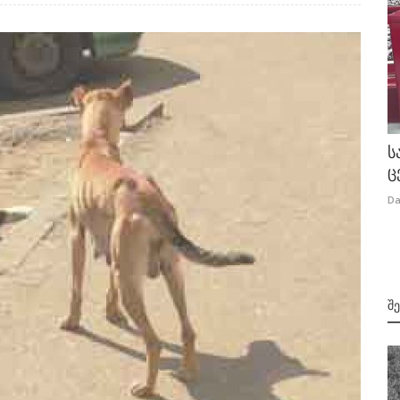
ს
ც
Da
Შ