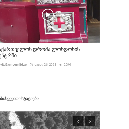
აქართველოს დროშა ლონდონის
ენტრში
vit.Gamcemlidze
მაისი 26, 2021
2096
ᲔᲛᲗᲮᲕᲔᲕᲘᲗᲘ ᲡᲢᲐᲢᲘᲔᲑᲘ