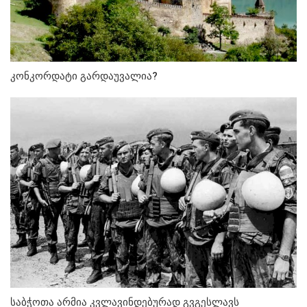
კონკორდატი გარდაუვალია?
საბჭოთა არმია კვლავინდებურად გვგესლავს