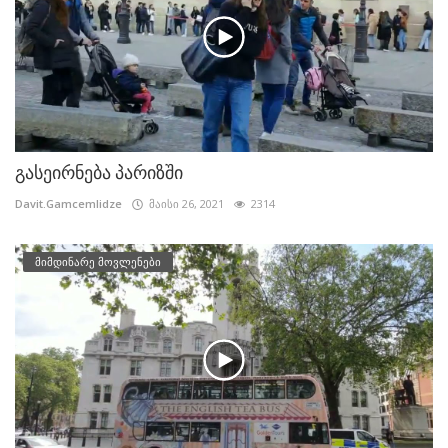
გასეირნება პარიზში
Davit.Gamcemlidze
მაისი 26, 2021
2314
მიმდინარე მოვლენები