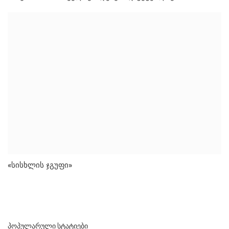
«სისხლის ჯგუფი»
ᲞᲝᲞᲣᲚᲐᲠᲣᲚᲘ ᲡᲢᲐᲢᲘᲔᲑᲘ