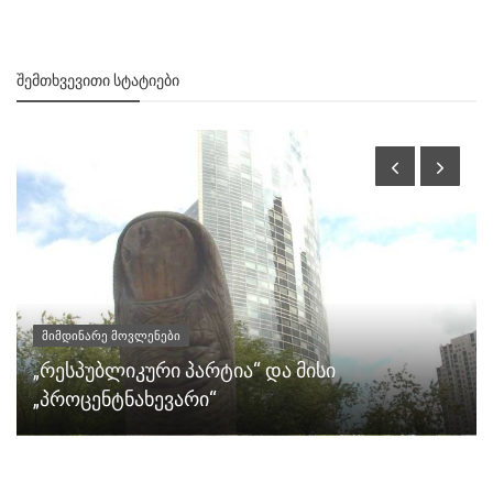
ᲨᲔᲛᲗᲮᲕᲔᲕᲘᲗᲘ ᲡᲢᲐᲢᲘᲔᲑᲘ
მიმდინარე მოვლენები
„რესპუბლიკური პარტია“ და მისი
„პროცენტნახევარი“