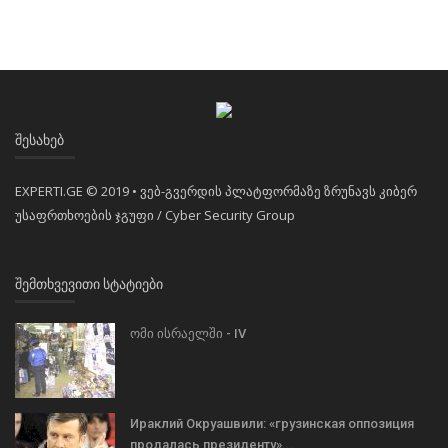
ᲨᲔᲡᲐᲮᲔᲑ
EXPERTI.GE © 2019 • ვებ-გვერდის პლატფორმაზე ზრუნავს კიბერ
უსაფრთხოების ჯგუფი / Cyber Security Group
ᲨᲔᲛᲗᲮᲕᲔᲕᲘᲗᲘ ᲡᲢᲐᲢᲘᲔᲑᲘ
ომი ისრაელში - IV
Ираклий Окруашвили: «грузинская оппозиция
продалась президенту»...