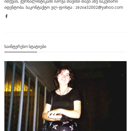
ითქვას, ჟურნალისტიკაში იპოვა თავისი თავი ანუ საკუთარი
იდენტობა. საკონტაქტო ელ-ფოსტა : zezva32002@yahoo.com
ᲡᲐᲘᲜᲢᲔᲠᲔᲡᲝ ᲡᲢᲐᲢᲘᲔᲑᲘ