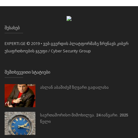
ᲨᲔᲡᲐᲮᲔᲑ
EXPERTI.GE © 2019 • ვებ-გვერდის პლატფორმაზე ზრუნავს კიბერ
უსაფრთხოების ჯგუფი / Cyber Security Group
ᲨᲔᲛᲗᲮᲕᲔᲕᲘᲗᲘ ᲡᲢᲐᲢᲘᲔᲑᲘ
ასლან აბაშიძემ ზღვარი გადალახა
საერთაშორისო მიმოხილვა. 24 იანვარი. 2025
წელი