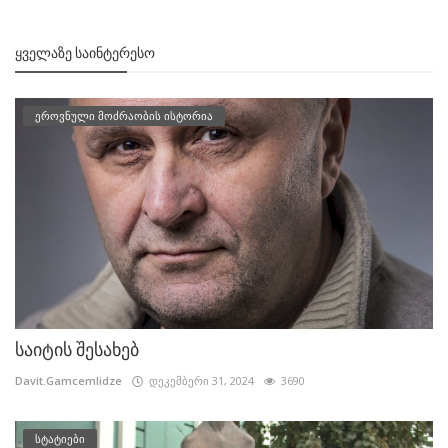
ᲧᲕᲔᲚᲐᲖᲔ ᲡᲐᲘᲜᲢᲔᲠᲔᲡᲝ
ეროვნული მოძრაობის ისტორია
საიტის შესახებ
Davit.Gamcemlidze
დეკემბერი 31, 2024
3690
სტატიები