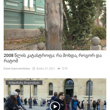
2008 წლის კატასტროფა: რა მოხდა, როგორ და
რატომ
Davit.Gamcemlidze
მაისი 27, 2021
7279
მიმდინარე მოვლენები