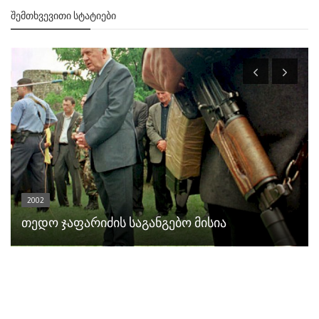
ᲨᲔᲛᲗᲮᲕᲔᲕᲘᲗᲘ ᲡᲢᲐᲢᲘᲔᲑᲘ
2002
თედო ჯაფარიძის საგანგებო მისია