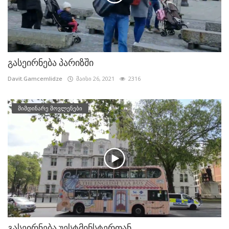
გასეირნება პარიზში
Davit.Gamcemlidze
მაისი 26, 2021
2316
მიმდინარე მოვლენები
გასეირნება უესტმინსტერთან