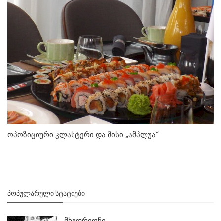
ოპოზიციური კლასტერი და მისი „ამპლუა“
ᲞᲝᲞᲣᲚᲐᲠᲣᲚᲘ ᲡᲢᲐᲢᲘᲔᲑᲘ
მხედრიონი