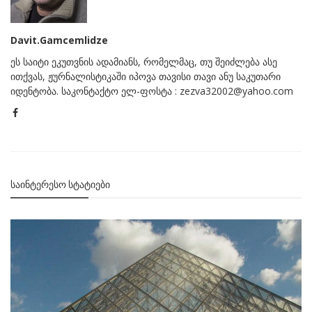
Davit.Gamcemlidze
ეს საიტი ეკუთვნის ადამიანს, რომელმაც, თუ შეიძლება ასე
ითქვას, ჟურნალისტიკაში იპოვა თავისი თავი ანუ საკუთარი
იდენტობა. საკონტაქტო ელ-ფოსტა : zezva32002@yahoo.com
ᲡᲐᲘᲜᲢᲔᲠᲔᲡᲝ ᲡᲢᲐᲢᲘᲔᲑᲘ