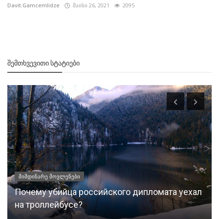
Davit.Gamcemlidze
მაისი 26, 2021
2095
ᲨᲔᲛᲗᲮᲕᲔᲕᲘᲗᲘ ᲡᲢᲐᲢᲘᲔᲑᲘ
მიმდინარე მოვლენები
Почему убийца российского дипломата уехал
на троллейбусе?