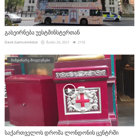
გასეირნება უესტმინსტერთან
Davit.Gamcemlidze
მაისი 26, 2021
2153
მიმდინარე მოვლენები
საქართველოს დროშა ლონდონის ცენტრში