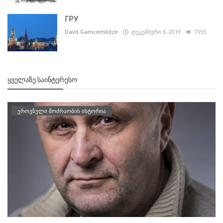
ГРУ
Davit.Gamcemlidze
დეკემბერი 6, 2019
7355
ᲧᲕᲔᲚᲐᲖᲔ ᲡᲐᲘᲜᲢᲔᲠᲔᲡᲝ
ეროვნული მოძრაობის ისტორია