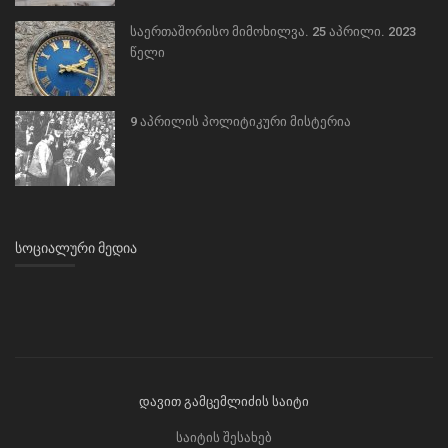
საერთაშორისო მიმოხილვა. 25 აპრილი. 2023
წელი
9 აპრილის პოლიტიკური მისტერია
ᲡᲝᲪᲘᲐᲚᲣᲠᲘ ᲛᲔᲓᲘᲐ
დავით გამცემლიძის საიტი
საიტის შესახებ