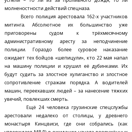
успели – то ли из за проливного дождя, то ли
молненостности действий спецназа.
Всего полиция арестовала 162-х участников
митинга. Абсолютное их большинство уже
приговорены судом к трёхмесячному
административному аресту за неподчинение
полиции. Гораздо более суровое наказание
ожидает тех бойцов «шепицули», кто 22 мая напал
на машину полиции и крушил её дубинками. Их
будут судить за злостное хулиганство и злостное
сопротивление стражам порядка. А водителей
машин, переехавших людей – за нанесение тяжких
увечий, повлекших смерть.
Ещё 24 человека грузинские спецслужбы
арестовали недалеко от столицы, у древнего
монастыря Кинцвиси, где они собрались (как