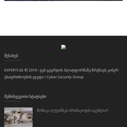
ᲨᲔᲡᲐᲮᲔᲑ
EXPERTI.GE © 2019 • ვებ-გვერდის პლატფორმაზე ზრუნავს კიბერ
უსაფრთხოების ჯგუფი / Cyber Security Group
ᲨᲔᲛᲗᲮᲕᲔᲕᲘᲗᲘ ᲡᲢᲐᲢᲘᲔᲑᲘ
მონიკა ლევინსკი პრიმაკოვის აგენტია?