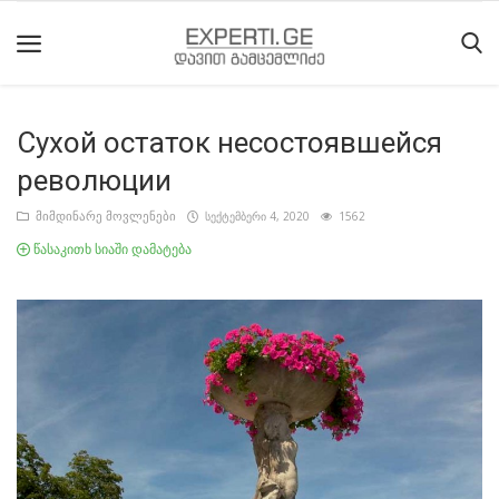
Сухой остаток несостоявшейся
მთავარი
революции
მიმდინარე
მიმდინარე მოვლენები
სექტემბერი 4, 2020
1562
მოვლენები
წასაკითხ სიაში დამატება
საიტის
შესახებ
ეროვნული
მოძრაობის
ისტორია
სტატიები