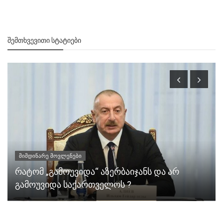
ᲨᲔᲛᲗᲮᲕᲔᲕᲘᲗᲘ ᲡᲢᲐᲢᲘᲔᲑᲘ
მიმდინარე მოვლენები
რატომ „გამოუვიდა“ აზერბაიჯანს და არ
გამოუვიდა საქართველოს ?