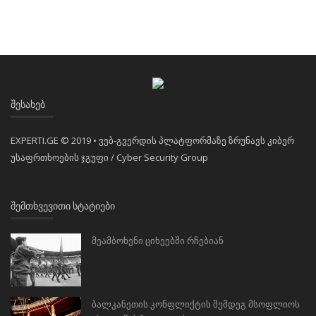
ᲨᲔᲡᲐᲮᲔᲑ
EXPERTI.GE © 2019 • ვებ-გვერდის პლატფორმაზე ზრუნავს კიბერ
უსაფრთხოების ჯგუფი / Cyber Security Group
ᲨᲔᲛᲗᲮᲕᲔᲕᲘᲗᲘ ᲡᲢᲐᲢᲘᲔᲑᲘ
მეამბოხენი ციხეებში რჩებიან
ბალკანეთის კონფლიქტის შემდეგ მსოფლიოს