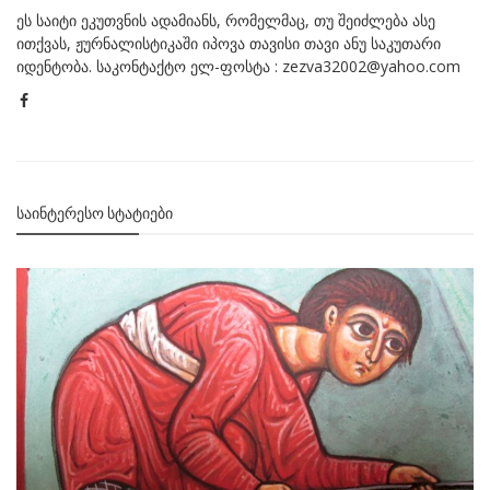
ეს საიტი ეკუთვნის ადამიანს, რომელმაც, თუ შეიძლება ასე
ითქვას, ჟურნალისტიკაში იპოვა თავისი თავი ანუ საკუთარი
იდენტობა. საკონტაქტო ელ-ფოსტა : zezva32002@yahoo.com
ᲡᲐᲘᲜᲢᲔᲠᲔᲡᲝ ᲡᲢᲐᲢᲘᲔᲑᲘ