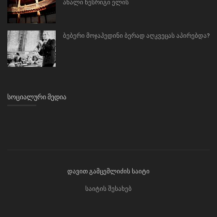
ახალი წესრიგი ელის
ბებერი მოჯაჰედინი ბერად აღკვეცას აპირებდა?
ᲡᲝᲪᲘᲐᲚᲣᲠᲘ ᲛᲔᲓᲘᲐ
დავით გამცემლიძის საიტი
საიტის შესახებ