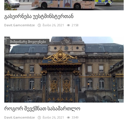
გასეირნება უესტმინსტერთან
Davit.Gamcemlidze
მაისი 26, 2021
2158
მიმდინარე მოვლენები
როგორ შევქმნათ სასამართლო
Davit.Gamcemlidze
მაისი 26, 2021
3349