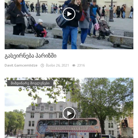
გასეირნება პარიზში
Davit.Gamcemlidze
მაისი 26, 2021
2316
მიმდინარე მოვლენები