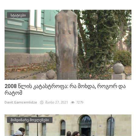
სტატიები
2008 წლის კატასტროფა: რა მოხდა, როგორ და
რატომ
Davit.Gamcemlidze
მაისი 27, 2021
7279
მიმდინარე მოვლენები