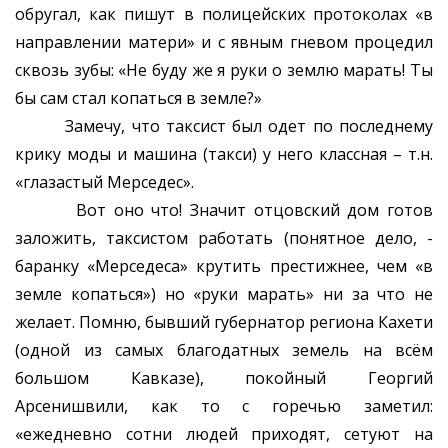
обругал, как пишут в полицейских протоколах «в
направлении матери» и с явным гневом процедил
сквозь зубы: «Не буду же я руки о землю марать! Ты
бы сам стал копаться в земле?»
Замечу, что таксист был одет по последнему
крику моды и машина (такси) у него классная – т.н.
«глазастый Мерседес».
Вот оно что! Значит отцовский дом готов
заложить, таксистом работать (понятное дело, -
баранку «Мерседеса» крутить престижнее, чем «в
земле копаться») но «руки марать» ни за что не
желает. Помню, бывший губернатор региона Кахети
(одной из самых благодатных земель на всём
большом Кавказе), покойный Георгий
Арсенишвили, как то с горечью заметил:
«ежедневно сотни людей приходят, сетуют на