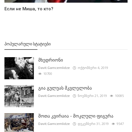
Если не Миша, то кто?
ᲞᲝᲞᲣᲚᲐᲠᲣᲚᲘ ᲡᲢᲐᲢᲘᲔᲑᲘ
მხედრიონი
Davit.Gamcemlidze
ოქტომბერი 4, 2019
10700
გია გულუას მკვლელობა
Davit.Gamcemlidze
ნოემბერი 21, 2019
10085
შოთა კვირაია - მოკლული ფიგურა
Davit.Gamcemlidze
დეკემბერი 31, 2019
9547