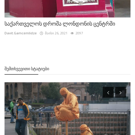
საქართველოს დროშა ლონდონის ცენტრში
Davit.Gamcemlidze
მაისი 26, 2021
2097
ᲨᲔᲛᲗᲮᲕᲔᲕᲘᲗᲘ ᲡᲢᲐᲢᲘᲔᲑᲘ