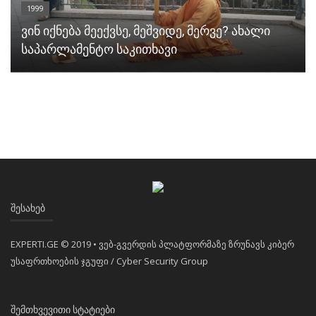
1999
ვინ იქნება მეექვსე, მეშვიდე, მერვე? ახალი
საპარლამენტო საკითხავი
ᲨᲔᲡᲐᲮᲔᲑ
EXPERTI.GE © 2019 • ვებ-გვერდის პლატფორმაზე ზრუნავს კიბერ
უსაფრთხოების ჯგუფი / Cyber Security Group
ᲨᲔᲛᲗᲮᲕᲔᲕᲘᲗᲘ ᲡᲢᲐᲢᲘᲔᲑᲘ