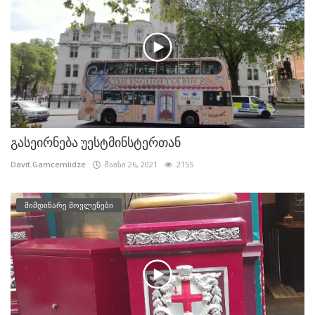
გასეირნება უესტმინსტერთან
Davit.Gamcemlidze
მაისი 26, 2021
2155
მიმდინარე მოვლენები