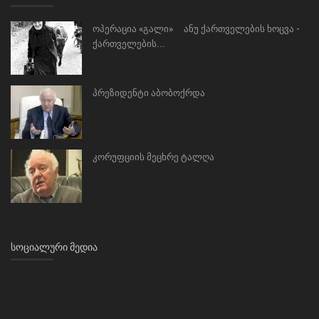
ოპერაცია «გალი» ანუ ქართველების ხოცვა -
ქართველების...
პრეზიდენტი აბობოქრდა
კორუფციის მეცხრე ტალღა
ᲡᲝᲪᲘᲐᲚᲣᲠᲘ ᲛᲔᲓᲘᲐ