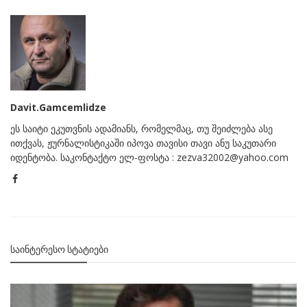
Davit.Gamcemlidze
ეს საიტი ეკუთვნის ადამიანს, რომელმაც, თუ შეიძლება ასე
ითქვას, ჟურნალისტიკაში იპოვა თავისი თავი ანუ საკუთარი
იდენტობა. საკონტაქტო ელ-ფოსტა : zezva32002@yahoo.com
ᲡᲐᲘᲜᲢᲔᲠᲔᲡᲝ ᲡᲢᲐᲢᲘᲔᲑᲘ