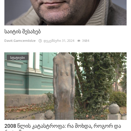
საიტის შესახებ
Davit.Gamcemlidze
დეკემბერი 31, 2024
3684
სტატიები
2008 წლის კატასტროფა: რა მოხდა, როგორ და