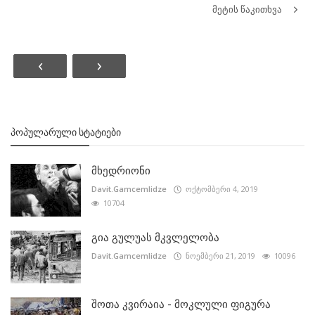
მეტის წაკითხვა
‹
›
ᲞᲝᲞᲣᲚᲐᲠᲣᲚᲘ ᲡᲢᲐᲢᲘᲔᲑᲘ
მხედრიონი
Davit.Gamcemlidze
ოქტომბერი 4, 2019
10704
გია გულუას მკვლელობა
Davit.Gamcemlidze
ნოემბერი 21, 2019
10096
შოთა კვირაია - მოკლული ფიგურა