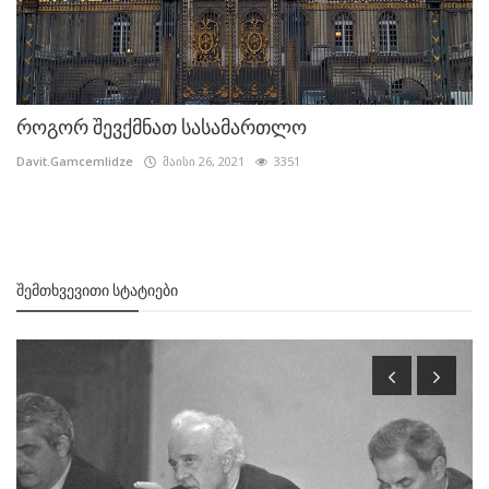
როგორ შევქმნათ სასამართლო
Davit.Gamcemlidze
მაისი 26, 2021
3351
ᲨᲔᲛᲗᲮᲕᲔᲕᲘᲗᲘ ᲡᲢᲐᲢᲘᲔᲑᲘ