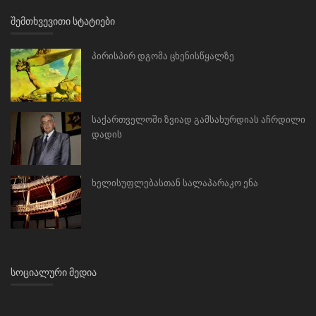
ᲨᲔᲛᲗᲮᲕᲔᲕᲘᲗᲘ ᲡᲢᲐᲢᲘᲔᲑᲘ
პირისპირ დგომა ცხენისწყალზე
საქართველოში ზვიად გამსახურდიას აჩრდილი
დადის
ხელისუფლებასთან სალაპარაკო ენა
ᲡᲝᲪᲘᲐᲚᲣᲠᲘ ᲛᲔᲓᲘᲐ