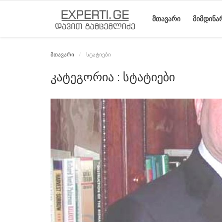
ᲛᲗᲐᲕᲐᲠᲘ
ᲛᲘᲛᲓᲘᲜᲐ
მთავარი
სტატიები
მთავარი
მიმდინარე
საიტის
ეროვნული
სტატიები
კატეგორია : სტატიები
მოვლენები
შესახებ
მოძრაობის
ისტორია