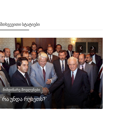
ᲔᲛᲗᲮᲕᲔᲕᲘᲗᲘ ᲡᲢᲐᲢᲘᲔᲑᲘ
1997
მიმდინარე მოვლენები
გაეროს ს
`რა უნდა რუსეთს?`
თავად არ 