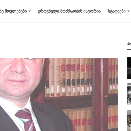
ᲠᲔ ᲛᲝᲕᲚᲔᲜᲔᲑᲘ
ᲔᲠᲝᲕᲜᲣᲚᲘ ᲛᲝᲫᲠᲐᲝᲑᲘᲡ ᲘᲡᲢᲝᲠᲘᲐ
ᲡᲢᲐᲢᲘᲔᲑᲘ
Პ