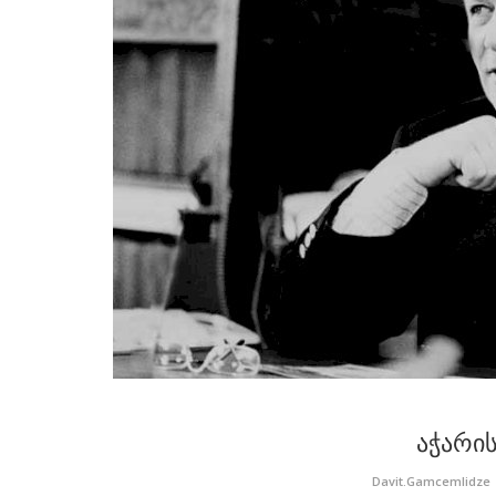
აჭარი
Davit.Gamcemlidze