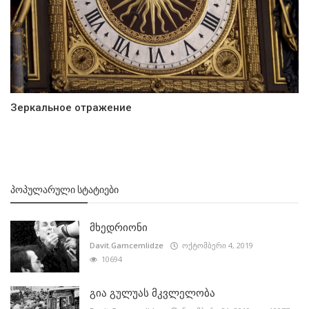
Зеркальное отражение
ᲞᲝᲞᲣᲚᲐᲠᲣᲚᲘ ᲡᲢᲐᲢᲘᲔᲑᲘ
მხედრიონი
Davit.Gamcemlidze
ოქტომბერი 4, 2019
10694
გია გულუას მკვლელობა