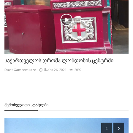
საქართველოს დროშა ლონდონის ცენტრში
Davit.Gamcemlidze
მაისი 26, 2021
2092
ᲨᲔᲛᲗᲮᲕᲔᲕᲘᲗᲘ ᲡᲢᲐᲢᲘᲔᲑᲘ