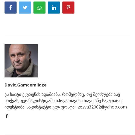
Davit.Gamcemlidze
ეს საიტი ეკუთვნის ადამიანს, რომელმაც, თუ შეიძლება ასე
ითქვას, ჟურნალისტიკაში იპოვა თავისი თავი ანუ საკუთარი
იდენტობა. საკონტაქტო ელ-ფოსტა : zezva32002@yahoo.com