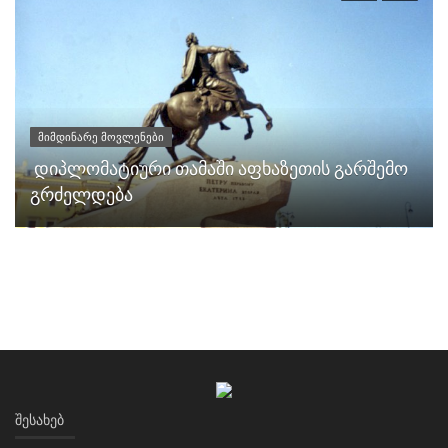
მიმდინარე მოვლენები
დიპლომატიური თამაში აფხაზეთის გარშემო
გრძელდება
ᲨᲔᲡᲐᲮᲔᲑ