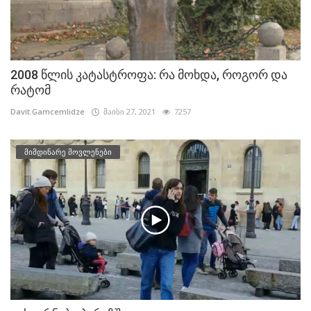
2008 წლის კატასტროფა: რა მოხდა, როგორ და
რატომ
Davit.Gamcemlidze
მაისი 27, 2021
7257
მიმდინარე მოვლენები