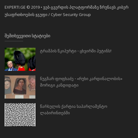
EXPERTI.GE © 2019 • ვებ-გვერდის პლატფორმაზე ზრუნავს კიბერ
უსაფრთხოების ჯგუფი / Cyber Security Group
ᲨᲔᲛᲗᲮᲕᲔᲕᲘᲗᲘ ᲡᲢᲐᲢᲘᲔᲑᲘ
ტრამპის წკიპურტი - ცხვირში პუტინს!
ნუგზარ ფოფხაძე - «რუხი კარდინალობის»
მორიგი კანდიდატი
წარსულის ქარტია საპარლამენტო
ლაბირინთებში