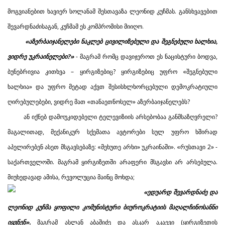
მოგვიანებით ხავიერ სოლანამ შესთავაზა ლეონიდ კუჩმას. განსხვავებით
შევარდნაძისაგან, კუჩმამ ეს კომპრომისი მიიღო.
«აზერბაიჯანელები ნაკლებ ცივილიზებული და შეგნებული ხალხია,
ვიდრე უკრაინელები?»
- მაგრამ რომც დავიჯეროთ ეს ნაცისტური ბოდვა,
ბუნებრივია კითხვა – ყირგიზებიც? ყირგიზებიც უფრო «შეგნებული
ხალხია» და უფრო მეტად აქვთ შესისხლხორცებული დემოკრატიული
ღირებულებები, ვიდრე მათ «თანაეთნოსელ» აზერბაიჯანელებს?
ან იქნებ დამოუკიდებელი ტელევიზიის არსებობაა განმსაზღვრელი?
მაგალითად, მექანიკურ სქემათა ავტორები სულ უფრო ხშირად
აპელირებენ ასეთ მსგავსებაზე: «მეხუთე არხი» უკრაინაში». «რუსთავი 2» -
საქართველოში. მაგრამ ყირგიზეთში არაფერი მსგავსი არ არსებულა.
მიუხედავად ამისა, რევოლუცია მაინც მოხდა;
«ედუარდ შევარდნაძე
და
ლეონიდ კუჩმა ყოფილი კომუნისტური ბიუროკრატიის მაღალჩინოსანნი
იყვნენ».
მაგრამ ასლან აბაშიძე და ასკარ აკაევი (ყირგიზეთის