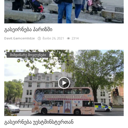
გასეირნება პარიზში
Davit.Gamcemlidze
მაისი 26, 2021
2314
მიმდინარე მოვლენები
გასეირნება უესტმინსტერთან