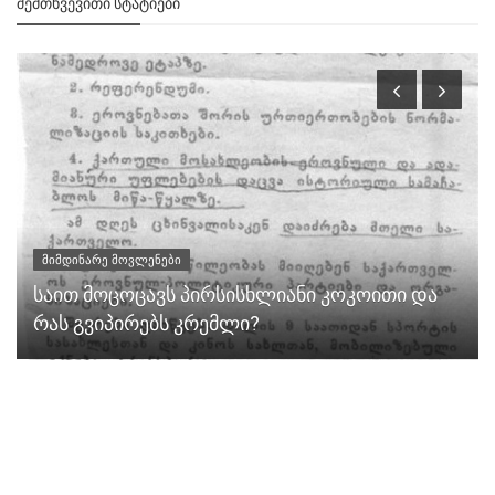
ᲨᲔᲛᲗᲮᲕᲔᲕᲘᲗᲘ ᲡᲢᲐᲢᲘᲔᲑᲘ
მიმდინარე მოვლენები
საით მოცოცავს პირსისხლიანი კოკოითი და
რას გვიპირებს კრემლი?