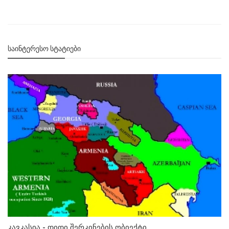
ᲡᲐᲘᲜᲢᲔᲠᲔᲡᲝ ᲡᲢᲐᲢᲘᲔᲑᲘ
კავკასია - დიდი შერკინების ობიექტი.