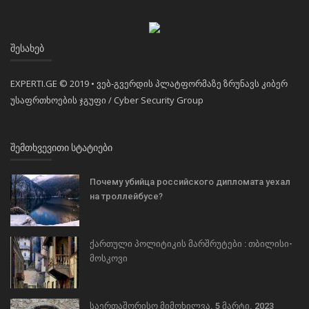
ᲨᲔᲡᲐᲮᲔᲑ
EXPERTI.GE © 2019 • ვებ-გვერდის პლატფორმაზე ზრუნავს კიბერ
უსაფრთხოების ჯგუფი / Cyber Security Group
ᲨᲔᲛᲗᲮᲕᲔᲕᲘᲗᲘ ᲡᲢᲐᲢᲘᲔᲑᲘ
Почему убийца российского дипломата уехал
на троллейбусе?
ქართული პოლიტიკის მარშრუტები : თბილისი-
მოსკოვი
საერთაშორისო მიმოხილვა. 5 მარტი. 2023