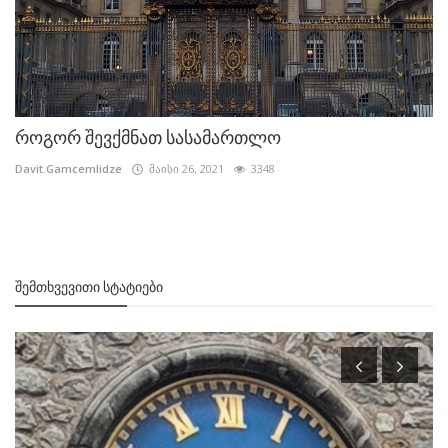
როგორ შევქმნათ სასამართლო
Davit.Gamcemlidze
მაისი 26, 2021
3348
ᲨᲔᲛᲗᲮᲕᲔᲕᲘᲗᲘ ᲡᲢᲐᲢᲘᲔᲑᲘ