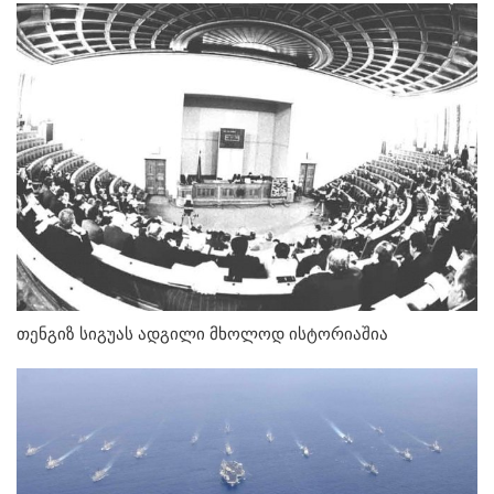
თენგიზ სიგუას ადგილი მხოლოდ ისტორიაშია