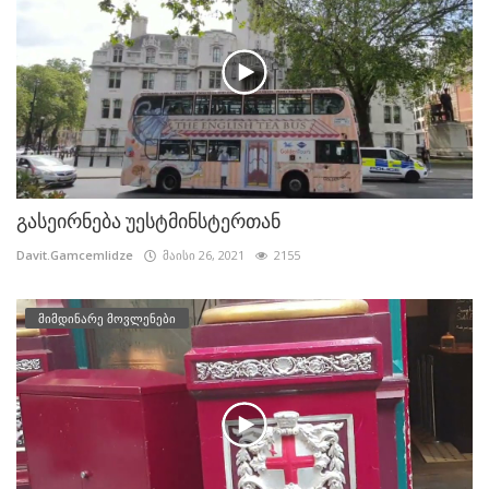
გასეირნება უესტმინსტერთან
Davit.Gamcemlidze
მაისი 26, 2021
2155
მიმდინარე მოვლენები