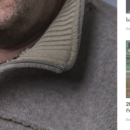
ს
Da
2
რ
Da