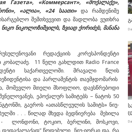
ая Газета», «Коммерсант», «მოქალაქე»,
ონი», «ალია», «24 საათი»
და რამდენიმე
ვისარგებლო შემთხვევით და მადლობა ვუთხრა
გ
, ნიკო ნიკოლოზიშვილს, ზვიად ქორიძეს, მანანა
Da
რუსულენოვანი რედაქციის კორესპონდენტი
 კობალაძე. 11 წელი გახლდით Radio France
ონდენტი საქართველოში. მრავალი წლის
რეზიდენტისა და პარლამენტის თავმჯდომარის
ება, მომევლო მთელი მსოფლიო, დავსწრებოდი
ვნელოვანეს, ეპოქალურ სამიტებს – ნატოს 50
ნგტონში, გაეროს «ათასწლეულის სამიტს» ნიუ-
ს
ც
მბულში . . . წილად მხვდა ბედნიერება მეხილა
 - ლონდონი, ტოკიო, ბერლინი, მოსკოვი,
Da
ს დედაქალაქად“ წოდებული ნიუ-იორკი და, რა