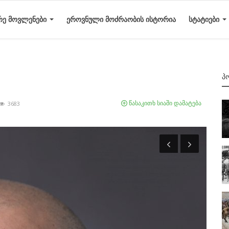
ᲠᲔ ᲛᲝᲕᲚᲔᲜᲔᲑᲘ
ᲔᲠᲝᲕᲜᲣᲚᲘ ᲛᲝᲫᲠᲐᲝᲑᲘᲡ ᲘᲡᲢᲝᲠᲘᲐ
ᲡᲢᲐᲢᲘᲔᲑᲘ
Პ
წასაკითხ სიაში დამატება
3683