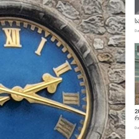
ს
Da
2
რ
Da