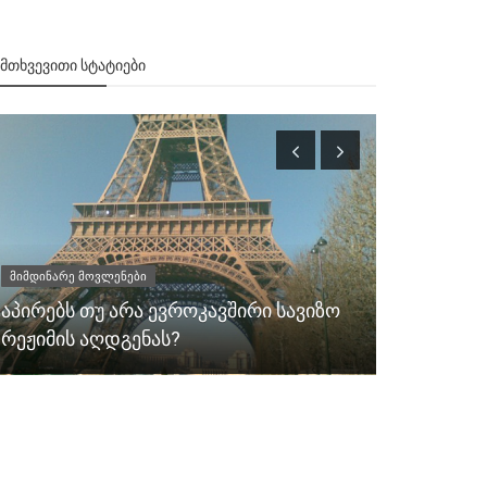
ᲔᲛᲗᲮᲕᲔᲕᲘᲗᲘ ᲡᲢᲐᲢᲘᲔᲑᲘ
მიმდინარე მოვლენები
მიმდინარე მ
აპირებს თუ არა ევროკავშირი სავიზო
არ არის ბ
რეჟიმის აღდგენას?
დაბადებუ