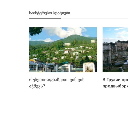
ᲡᲐᲘᲜᲢᲔᲠᲔᲡᲝ ᲡᲢᲐᲢᲘᲔᲑᲘ
რუსეთი-აფხაზეთი. ვინ ვის
В Грузии п
აჭმევს?
предвыбор