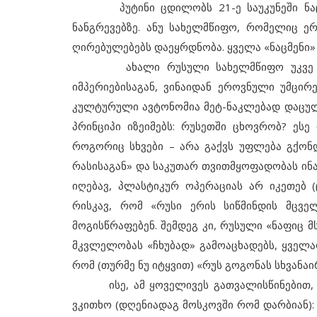
პუტინი ცდილობს 21-ე საუკუნეში ნაციო
ნანგრევებზე. ანუ სახელმწიფო, რომელიც ე
ღირებულებებს დაეყრდნობა. ყველა «ნაცმენი» 
ახალი რუსული სახელმწიფო უკვე განსხ
იმპერიებისაგან, ვინაიდან ეროვნული უმცირ
კულტურული ავტონომია მეტ-ნაკლებად დაცული
პრინციპი იზეიმებს: რუსეთში ცხოვრობ? ესე
როგორიც სხვები – არა გაქვს უფლება გქონდ
რასისაგან» და საკუთარ თვითმყოფადობას ინარ
მიმდინარე მოვლენები
იღებავ, პლასტიკურ ოპერაციას არ იკეთებ 
ილვა. 11
Вино и визы Дьявольские дет
რისკავ, რომ «რუსი ერის სიწმინდის მცვე
дипломатии
მოგისწრაფებენ. შემდეგ კი, რუსული «ნაფიც
მკვლელობას «ჩხუბად» გამოაცხადებს, ყველა
რომ (თურმე ნუ იტყვით) «რუს გოგონას სხვანა
ისე, ამ ყოველივეს გათვალისწინებით, ძალ
ვკითხო (დღენიადაგ მოსკოვში რომ დარბიან): 