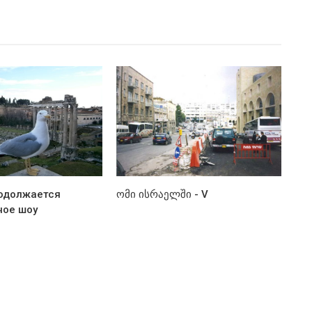
родолжается
ომი ისრაელში - V
ное шоу