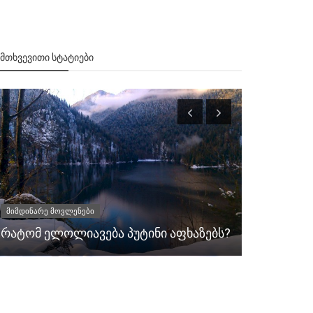
ᲔᲛᲗᲮᲕᲔᲕᲘᲗᲘ ᲡᲢᲐᲢᲘᲔᲑᲘ
მიმდინარე მ
მიმდინარე მოვლენები
რომან პო
რატომ ელოლიავება პუტინი აფხაზებს?
და გამცემ