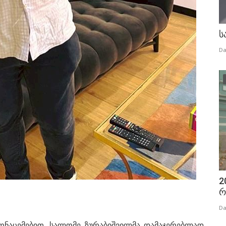
ს
Da
2
რ
Da
ონაცემებით, სალომე ზურაბიშვილმა დამაჯერებლად