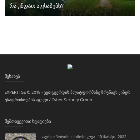
რა უნდათ აფხაზებს?
ᲨᲔᲡᲐᲮᲔᲑ
EXPERTI.GE © 2019 • ვებ-გვერდის პლატფორმაზე ზრუნავს კიბერ
უსაფრთხოების ჯგუფი / Cyber Security Group
ᲨᲔᲛᲗᲮᲕᲔᲕᲘᲗᲘ ᲡᲢᲐᲢᲘᲔᲑᲘ
საერთაშორისო მიმოხილვა. 13 მარტი. 2022