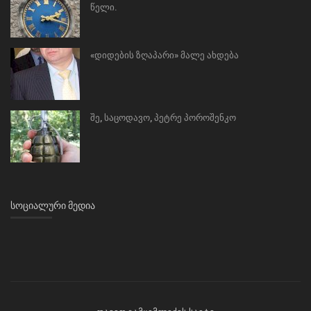
წელი.
«დიდების ზღაპარი» მალე ახდება
შე, საცოდავო, პეტრე პოროშენკო
ᲡᲝᲪᲘᲐᲚᲣᲠᲘ ᲛᲔᲓᲘᲐ