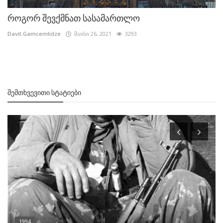
როგორ შევქმნათ სასამართლო
Davit.Gamcemlidze
მაისი 26, 2021
3293
ᲨᲔᲛᲗᲮᲕᲔᲕᲘᲗᲘ ᲡᲢᲐᲢᲘᲔᲑᲘ
1994