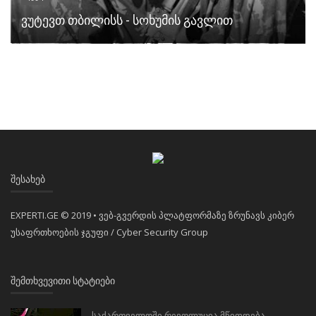
ვუტევთ თბილისს - სოხუმის გავლით
ᲨᲔᲡᲐᲮᲔᲑ
EXPERTI.GE © 2019 • ვებ-გვერდის პლატფორმაზე ზრუნავს კიბერ
უსაფრთხოების ჯგუფი / Cyber Security Group
ᲨᲔᲛᲗᲮᲕᲔᲕᲘᲗᲘ ᲡᲢᲐᲢᲘᲔᲑᲘ
საქართველოში რევოლუცია მწიფდება