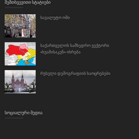
ᲨᲔᲛᲗᲮᲕᲔᲕᲘᲗᲘ ᲡᲢᲐᲢᲘᲔᲑᲘ
სავალუტო ომი
საქართველოს სამხედრო ვექტორი
«სუამისაკენ» იხრება
რუსული დემოგრაფიის საოცრებები
ᲡᲝᲪᲘᲐᲚᲣᲠᲘ ᲛᲔᲓᲘᲐ