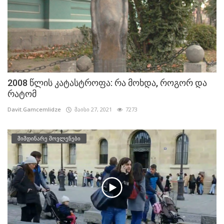
2008 წლის კატასტროფა: რა მოხდა, როგორ და
რატომ
Davit.Gamcemlidze
მაისი 27, 2021
7273
მიმდინარე მოვლენები