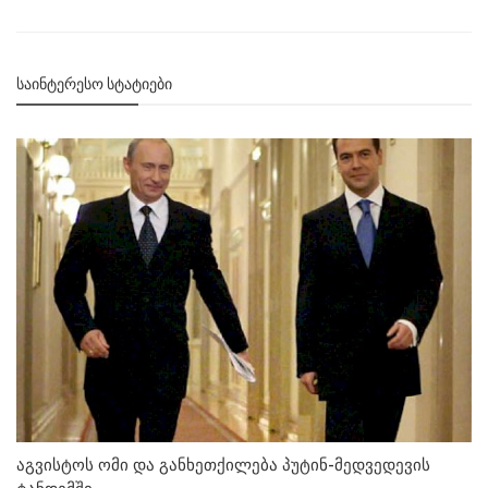
ᲡᲐᲘᲜᲢᲔᲠᲔᲡᲝ ᲡᲢᲐᲢᲘᲔᲑᲘ
აგვისტოს ომი და განხეთქილება პუტინ-მედვედევის