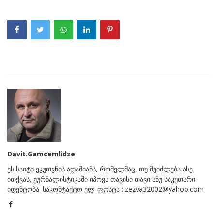
Davit.Gamcemlidze
ეს საიტი ეკუთვნის ადამიანს, რომელმაც, თუ შეიძლება ასე
ითქვას, ჟურნალისტიკაში იპოვა თავისი თავი ანუ საკუთარი
იდენტობა. საკონტაქტო ელ-ფოსტა : zezva32002@yahoo.com