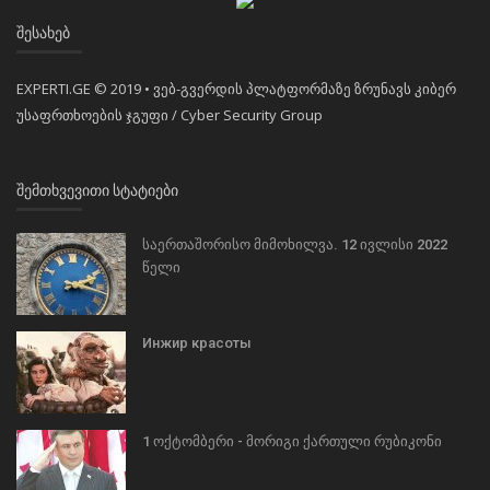
ᲨᲔᲡᲐᲮᲔᲑ
EXPERTI.GE © 2019 • ვებ-გვერდის პლატფორმაზე ზრუნავს კიბერ
უსაფრთხოების ჯგუფი / Cyber Security Group
ᲨᲔᲛᲗᲮᲕᲔᲕᲘᲗᲘ ᲡᲢᲐᲢᲘᲔᲑᲘ
საერთაშორისო მიმოხილვა. 12 ივლისი 2022
წელი
Инжир красоты
1 ოქტომბერი - მორიგი ქართული რუბიკონი