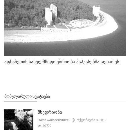
აფხაზეთის სახელმწიფოებრიობა პაპუასებმა აღიარეს
ᲞᲝᲞᲣᲚᲐᲠᲣᲚᲘ ᲡᲢᲐᲢᲘᲔᲑᲘ
მხედრიონი
Davit.Gamcemlidze
ოქტომბერი 4, 2019
10700