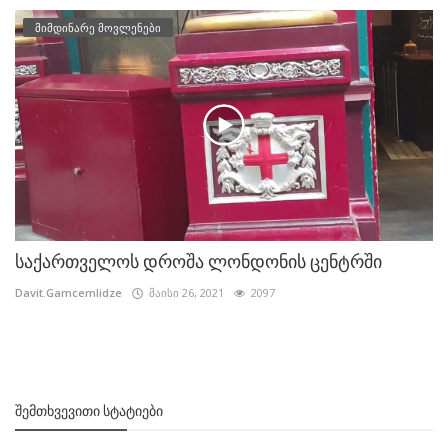
მიმდინარე მოვლენები
საქართველოს დროშა ლონდონის ცენტრში
Davit.Gamcemlidze
მაისი 26, 2021
2097
ᲨᲔᲛᲗᲮᲕᲔᲕᲘᲗᲘ ᲡᲢᲐᲢᲘᲔᲑᲘ