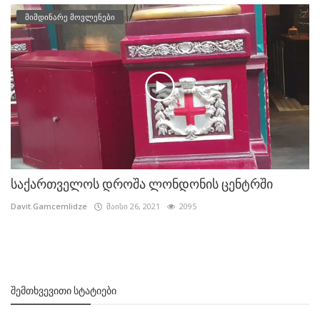
მიმდინარე მოვლენები
საქართველოს დროშა ლონდონის ცენტრში
Davit.Gamcemlidze
მაისი 26, 2021
2095
ᲨᲔᲛᲗᲮᲕᲔᲕᲘᲗᲘ ᲡᲢᲐᲢᲘᲔᲑᲘ