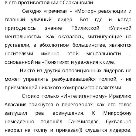
в его противостоянии с Саакашвили.
Сегодня «гречиха» – «Мотор» революции и
главный уличный лидер. Вот где и когда
пригодилось знание Тбилисской «Уличной
ментальности». Как оказалось, митингующие на
руставели, в абсолютном большинстве, являются
носителями именно этой ментальности –
основанной на «Понятиях» и уважения к силе.
Никто из других оппозиционных лидеров не
может управлять разбушевавшейся толпой, - не
приемлющей никакого компромисса с влястями.
Стоило только «Интелигентному» Ираклию
Аласания заикнутся о переговорах, как его голос
заглушил рёв возмущения. К Микрофону
немедленно подошёл Гачечиладзе, буквально
наорал на толпу и приказал(!) слушатся лидеров,