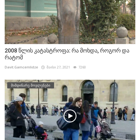
2008 წლის კატასტროფა: რა მოხდა, როგორ და
რატომ
Davit.Gamcemlidze
მაისი 27, 2021
7260
მიმდინარე მოვლენები