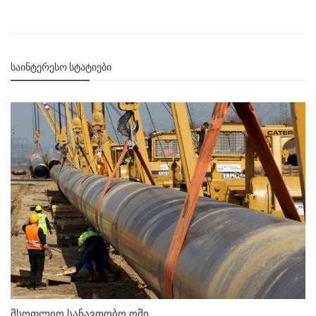
ᲡᲐᲘᲜᲢᲔᲠᲔᲡᲝ ᲡᲢᲐᲢᲘᲔᲑᲘ
მსოფლიო სანავთობო ომი