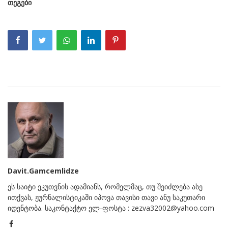
თეგები
Davit.Gamcemlidze
ეს საიტი ეკუთვნის ადამიანს, რომელმაც, თუ შეიძლება ასე
ითქვას, ჟურნალისტიკაში იპოვა თავისი თავი ანუ საკუთარი
იდენტობა. საკონტაქტო ელ-ფოსტა : zezva32002@yahoo.com