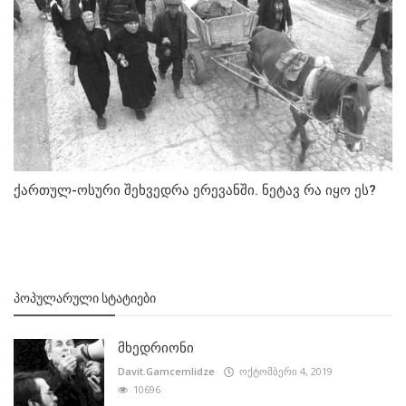
ქართულ-ოსური შეხვედრა ერევანში. ნეტავ რა იყო ეს?
ᲞᲝᲞᲣᲚᲐᲠᲣᲚᲘ ᲡᲢᲐᲢᲘᲔᲑᲘ
მხედრიონი
Davit.Gamcemlidze
ოქტომბერი 4, 2019
10696