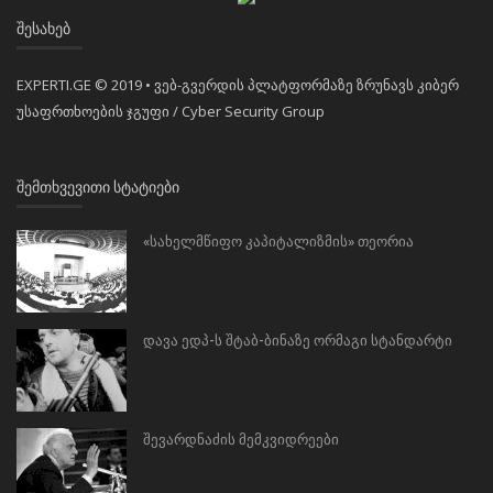
ᲨᲔᲡᲐᲮᲔᲑ
EXPERTI.GE © 2019 • ვებ-გვერდის პლატფორმაზე ზრუნავს კიბერ
უსაფრთხოების ჯგუფი / Cyber Security Group
ᲨᲔᲛᲗᲮᲕᲔᲕᲘᲗᲘ ᲡᲢᲐᲢᲘᲔᲑᲘ
«სახელმწიფო კაპიტალიზმის» თეორია
დავა ედპ-ს შტაბ-ბინაზე ორმაგი სტანდარტი
შევარდნაძის მემკვიდრეები