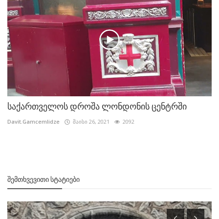
საქართველოს დროშა ლონდონის ცენტრში
Davit.Gamcemlidze
მაისი 26, 2021
2092
ᲨᲔᲛᲗᲮᲕᲔᲕᲘᲗᲘ ᲡᲢᲐᲢᲘᲔᲑᲘ