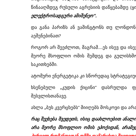
წინააღმდეგ
რუსული
აგრესიის
დაწყებამდე
(
ყ
ელექტროსადგური
ამიშენეო
“
.
და
განა
პარიზს
ან
ვაშინგტონს
თუ
ლონდონ
აეშენებინათ
?
როგორ
არ
შეეძლოთ
,
მაგრამ
.....
ეს
ისევ
და
ისე
მეორე
მსოფლიო
ომის
შემდეგ
და
გულისხმ
საკითხებში
.
ატომური
ენერგეტიკა
კი
სწორედაც
სტრატეგი
ხსენებული „
კუდის
ქიცინი
“
დასრულდა
ფ
შესვლისთანავე
.
ახლა
„
ბუს
კვერცხებს
“
მიიღებს
მოსკოვი
და
არ
რაც
შეეხება
შვედეთს
,
ისიც
დაახლოებით
ანალ
არა
მეორე
მსოფლიო
ომის
ეპოქიდან
,
არამე
პირველ
რომანოვთან
ომში
დამარცხდა შვედეთ