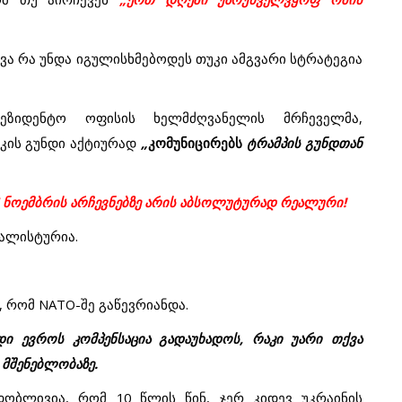
ვა
რა
უნდა
იგულისხმებოდეს
თუკი
ამგვარი
სტრატეგია
რეზიდენტო
ოფისის
ხელმძღვანელის
მრჩეველმა
,
კის
გუნდი აქტიურად
„
კომუნიცირებს
ტრამპის
გუნდთან
5
ნოემბრის
არჩევნებზე
არის
აბსოლუტურად
რეალური
!
ალისტურია
.
,
რომ
NATO-
შე
გაწევრიანდა
.
დი
ევროს
კომპენსაცია
გადაუხადოს
,
რაკი
უარი
თქვა
მშენებლობაზე
.
დობლივია
,
რომ
10
წლის
წინ
,
ჯერ
კიდევ
უკრაინის