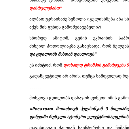
დასრულებასო
“
ალბათ
უკრაინაზე
ზეწოლა
იგულისხმება
აბა
სხ
აქვს
მის
გუნდს
გამომუშავებული
?!
სწორედ
ამიტომ
,
გუშინ
უკრაინის
საპ
მიხეილ
პოდოლიაკმა
განაცხადა
,
რომ
ზელენს
და
ცდილობს
მასთან
დიალოგს
“
ეს
იმიტომ
,
რომ
დონალდ
ტრამპის
გამარჯვება
გადაწყვეტილი
არ
არის
,
თუმცა
ნამდვილად
რე
. . . . . . . . . . . . . . . . .
მოსკოვი
ცდილობს
დასაჯოს
ფინეთი
იმის
გამო
«
Росатом
»
მოითხოვს
ჰელსინკიმ
3
მილიარ
ფინეთში
რუსული
ატომური
ელექტროსადგურის
თავისთავად
ძალიან
საინტერესო
და
ნიშან