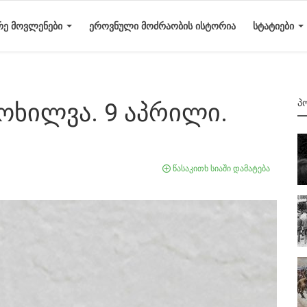
ᲠᲔ ᲛᲝᲕᲚᲔᲜᲔᲑᲘ
ᲔᲠᲝᲕᲜᲣᲚᲘ ᲛᲝᲫᲠᲐᲝᲑᲘᲡ ᲘᲡᲢᲝᲠᲘᲐ
ᲡᲢᲐᲢᲘᲔᲑᲘ
Პ
ოხილვა. 9 აპრილი.
წასაკითხ სიაში დამატება