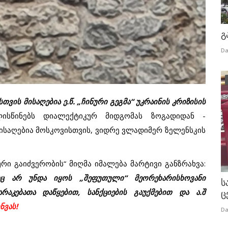
გ
Da
სთვის
მისაღებია
ე
.
წ
.
„
ჩინური
გეგმა
“
უკრაინის
კრიზისის
ისწინებს
დიალექტიკურ
მიდგომას
ზოგადიდან -
ისაღებია
მოსკოვისთვის
,
ვიდრე
ვლადიმერ
ზელენსკის
ური
გაიძვერობის“
მიღმა
იმალება
მარტივი
განზრახვა
:
ც
არ
უნდა
იყოს
„
შეფუთული
“
მეორეხარისხოვანი
ს
რაკებათა
დაწყებით
,
სანქციების
გაუქმებით
და
ა
.
შ
ც
ნვას
!
Da