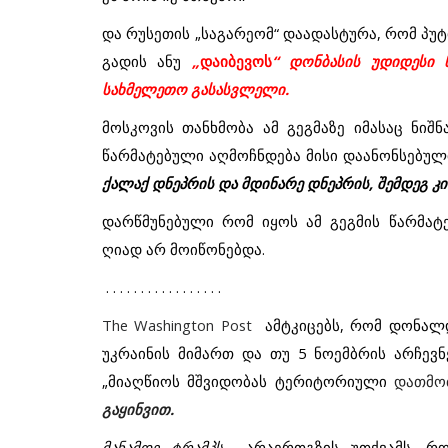
და
რუსეთის
„
საგარეომ
“
დაადასტურა
,
რომ
პუტ
გადის
ანუ
„
დაიბევოს
“
დონბასის
უდიდესი
სახმელეთო
გასასვლელი
.
მოსკოვის
თანხმობა
ამ
გეგმაზე
იმასაც
ნიშნ
წარმატებული
აღმოჩნდება
მისი
დაანონსებულ
ქალაქ
დნეპრის
და
მდინარე
დნეპრის
,
შემდეგ
კი
დარწმუნებული
რომ
იყოს
ამ
გეგმის
წარმატ
ღიად
არ
მოიწონებდა
.
მიმდინარე მოვლენები
. . . . . . . . . . . . . . . . .
ფემინიზმის ისტორიული გამარჯ
The Washington Post
ამტკიცებს
,
რომ
დონალ
ედგა
საქართველოში.
უკრაინის
მიმართ
და
თუ
5
ნოემბრის
არჩევნ
„
მიაღწიოს
მშვიდობას
ტერიტორიული
დათმო
გაყინვით
.
მანამდე
ტრამპს
არაერთგზის
უთქვამს
,
რო