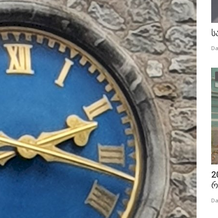
ს
Da
2
რ
Da