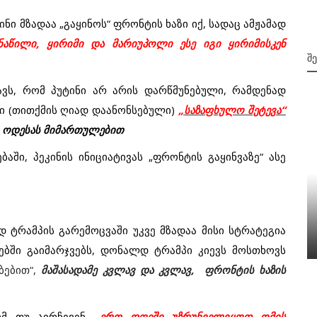
ინი
მზადაა
„
გაყინოს
“
ფრონტის
ხაზი
იქ
,
სადაც
ამჟამად
ნაწილი
,
ყირიმი
და
მარიუპოლი
ესე იგი
ყირიმისკენ
Შ
ავს
,
რომ
პუტინი
არ
არის
დარწმუნებული
,
რამდენად
ი
(
თითქმის
ღიად
დაანონსებული
)
„
საზაფხულო
შეტევა“
ოდესას
მიმართულებით
ებაში
,
პეკინის
ინიციატივას
„
ფრონტის
გაყინვაზე
“
ასე
1994
ვება
პური, გაზი, ელექტროენერგია...
დ
ტრამპის
გარემოცვაში
უკვე
მზადაა
მისი
სტრატეგია
შემთხვევითობა და კანონზომიერება
ებში
გაიმარჯვებს
,
დონალდ
ტრამპი
კიევს
მოსთხოვს
ბებით
“,
მაშასადამე კვლავ და კვლავ,
ფრონტის
ხაზის
მ
თუ
აირჩევენ
„
ერთ
დღეში
უზრუნველვყოფ
ომის