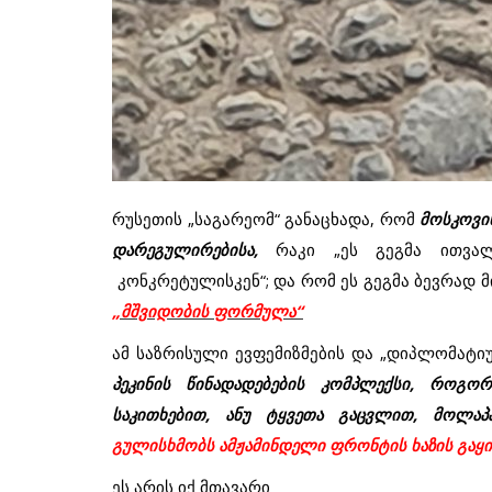
რუსეთის
„
საგარეომ
“
განაცხადა
,
რომ
მოსკოვი
დარეგულირებისა
,
რაკი
„
ეს
გეგმა
ითვალ
კონკრეტულისკენ
“
;
და
რომ
ეს
გეგმა
ბევრად
მ
„
მშვიდობის
ფორმულა
“
ამ
საზრისული
ევფემიზმების
და
„
დიპლომატი
პეკინის
წინადადებების
კომპლექსი
,
როგორ
საკითხებით
,
ანუ
ტყვეთა
გაცვლით
,
მოლაპა
გულისხმობს
ამჟამინდელი
ფრონტის
ხაზის
გაყი
ეს
არის
იქ
მთავარი