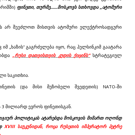
ირიმში
)
ფინეთი
,
თურმე
......
მოსკოვს
სთხოვდა
„
ატომური
ს
არ
შეეძლოთ
მისთვის
ატომური
ელექტროსადგური
ვ
იმ
„
ხაზის
“
გაგრძელება
იყო
,
რაც
ჰელსინკიმ
გაატარა
ობდა
„
რუსი
დათვისთვის
კუდის
ქიცინს
“
სტრატეგიულ
ული
საკითხია
.
ინეთის
(
და
მისი
მეზობელი
შვედეთის
) NATO-
ში
ა
3
მილიარდ
ევროს
ფინეთისგან
.
ოგიურ
პოლიტიკას
ატარებდა
მოსკოვის
მიმართ
ოღონდ
დ
XVIII
საუკუნიდან
,
როცა
რუსეთის
იმპერატორ
პეტრე
ი
.