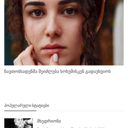
ნავთობსადენმა შეიძლება სოხუმისკენ გადაუხვიოს
ᲞᲝᲞᲣᲚᲐᲠᲣᲚᲘ ᲡᲢᲐᲢᲘᲔᲑᲘ
მხედრიონი