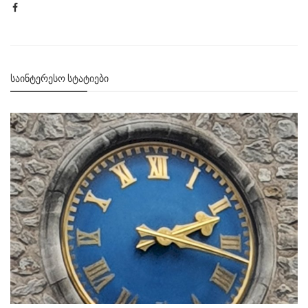
ᲡᲐᲘᲜᲢᲔᲠᲔᲡᲝ ᲡᲢᲐᲢᲘᲔᲑᲘ