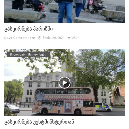
გასეირნება პარიზში
Davit.Gamcemlidze
მაისი 26, 2021
2314
მიმდინარე მოვლენები
გასეირნება უესტმინსტერთან