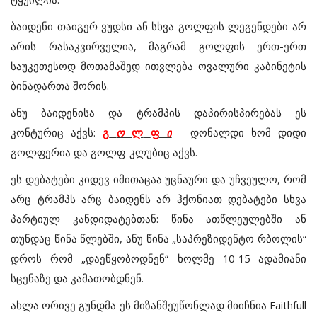
ბაიდენი
თაიგერ
ვუდსი
ან
სხვა
გოლფის
ლეგენდები
არ
არის
რასაკვირველია
,
მაგრამ
გოლფის
ერთ
-
ერთ
საუკეთესოდ
მოთამაშედ
ითვლება
ოვალური
კაბინეტის
ბინადართა
შორის
.
ანუ
ბაიდენისა
და
ტრამპის
დაპირისპირებას
ეს
კონტურიც
აქვს
:
გ
ო
ლ
ფ
ი
-
დონალდი
ხომ
დიდი
გოლფერია
და
გოლფ
-
კლუბიც
აქვს
.
ეს
დებატები
კიდევ
იმითაცაა
უცნაური
და
უჩვეულო
,
რომ
არც
ტრამპს
არც
ბაიდენს
არ
ჰქონიათ
დებატები
სხვა
პარტიულ
კანდიდატებთან
:
წინა
ათწლეულებში
ან
თუნდაც
წინა
წლებში
, ანუ
წინა
„
საპრეზიდენტო
რბოლის“
დროს
რომ
„
დაეწყობოდნენ“
ხოლმე
10-15
ადამიანი
სცენაზე
და
კამათობდნენ
.
ახლა
ორივე
გუნდმა
ეს
მიზანშეუწონლად
მიიჩნია
Faithfull