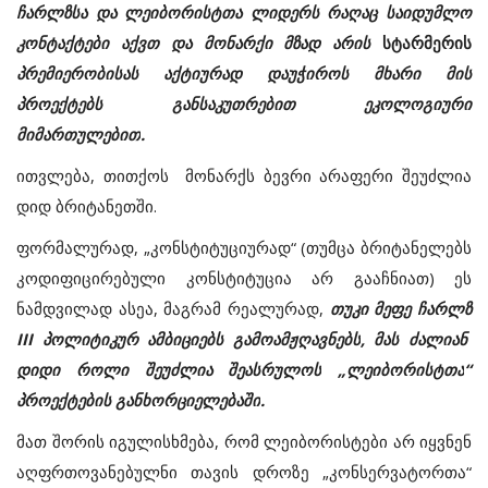
ჩარლზსა
და
ლეიბორისტთა
ლიდერს
რაღაც
საიდუმლო
კონტაქტები
აქვთ
და
მონარქი
მზად
არის
სტარმერის
პრემიერობისას
აქტიურად
დაუჭიროს
მხარი
მის
პროექტებს
განსაკუთრებით
ეკოლოგიური
მიმართულებით
.
ითვლება
,
თითქოს
მონარქს
ბევრი
არაფერი
შეუძლია
დიდ
ბრიტანეთში
.
ფორმალურად, „
კონსტიტუციურად
“ (
თუმცა
ბრიტანელებს
კოდიფიცირებული
კონსტიტუცია
არ
გააჩნიათ
)
ეს
ნამდვილად
ასეა
,
მაგრამ
რეალურად
,
თუკი
მეფე
ჩარლზ
III
პოლიტიკურ
ამბიციებს
გამოამჟღავნებს
,
მას
ძალიან
დიდი
როლი
შეუძლია
შეასრულოს
„
ლეიბორისტთა
“
პროექტების
განხორციელებაში
.
მათ
შორის
იგულისხმება
,
რომ
ლეიბორისტები
არ
იყვნენ
აღფრთოვანებულნი
თავის
დროზე
„
კონსერვატორთა
“