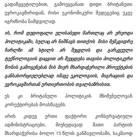
გადაწყვეტილებით
,
გამოეყვანათ
დიდი
ბრიტანეთი
ევროკავშირიდან
,
რისი
ეკონომიკური
შედეგებიც
უკვე
იგრძნობა
ნამდვილად
.
ის
,
რომ
დედოფალი
ელისაბედი
მართლაც
არ
ერეოდა
პოლიტიკაში
,
სულაც
არ
ნიშნავს
თითქოს
მისი
მემკვიდრე
ჩარლზი
ამ
სტილს
არ
შეცვლის
და
გარკვეული
ტექნოლოგიის
დაცვით
არ
შეეცდება
თავისი
პოლიტიკური
წონის
გამოყენებას
მის
მიერ
მხარდაჭერილი
პროექტების
განსახორციელებლად
იმავე
ეკოლოგიის
,
მიგრაციის
და
ევროკავშირთან
ურთიერთობის
თვალსაზრისით
.
ეს
კი
ბრიტანული
პოლიტიკის
მნიშვნელოვან
კორექტირებას
მოასწავებს
.
არის
კიდევ
ერთი
ფაქტორი
:
კონსერვატიული
ადმინისტრაციები
,
მიუხედავად
მათი
პარტიის
მხარდაჭერისა
ბოლო
15
წლის
განმავლობაში
,
საკმაოდ