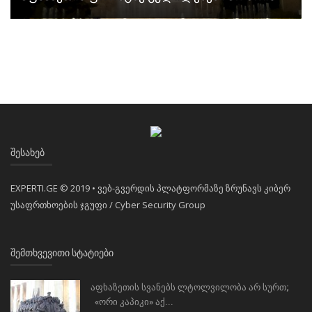
ᲨᲔᲡᲐᲮᲔᲑ
EXPERTI.GE © 2019 • ვებ-გვერდის პლატფორმაზე ზრუნავს კიბერ
უსაფრთხოების ჯგუფი / Cyber Security Group
ᲨᲔᲛᲗᲮᲕᲔᲕᲘᲗᲘ ᲡᲢᲐᲢᲘᲔᲑᲘ
აფხაზეთის სვანებს ლტოლვილობა არ სურთ;
«ორი კაპიკი» აქ...