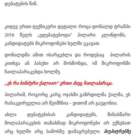
დებატების
წინ
.
კიდევ
ერთი
ტექნიკური
დეტალი
:
როცა
დონალდ
ტრამპი
2016
წელს
„
ედებატებოდა
“
ჰილარი
კლინტონს
,
კანდიდატებს
მიკროფონები
ხელში
ეკავათ
.
დონალდმა
ამით
ისარგებლა
და
როდესაც
ჰილარის
კითხვა
ან
პასუხი
არ
მოსწონდა
,
იმ
მიკროფონში
ჩაილაპარაკებდა
ხოლმე
.
„ეს
რა
ბინძური
ქალიაო
“
ერთი
ა
სეც
ჩაილაპარაკა
.
ჰილარიმ
,
როგორც
კარგ
ოჯახში
გაზრდილმა
ქალმა
,
ეს
რასაკვირველია
არ
შეიმჩნია - ვითომ არ გაუგონია
.
ახლა
დებატებისას
კანდიდატებს
,
წინასწარი
მოლაპარაკების
თანახმად
მიკროფონები
არ
ექნებათ
არც
ხელში
არც
სამოსზე
დამაგრებული
:
პიუპიტრებზე