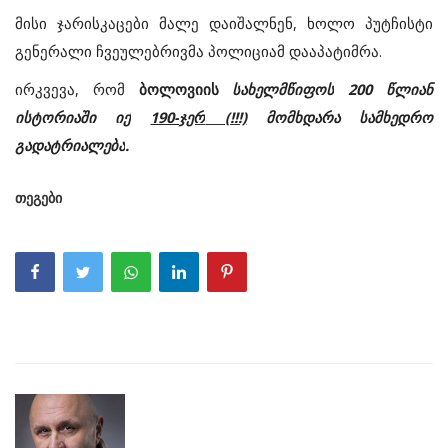
მისი
ჯარისკაცები
მალე
დაიშალნენ
,
ხოლო
პუტჩისტი
გენერალი
ჩვეულებრივმა
პოლიციამ
დააპატიმრა
.
ირკვევა
,
რომ
ბოლოვიის
სახელმწიფოს
200
წლიან
ისტორიაში
იქ
190-
ჯერ
(!!!)
მომხდარა
სამხედრო
გადატრიალება
.
თეგები