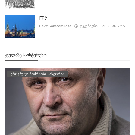
ГРУ
Davit.Gamcemlidze
დეკემბერი 6, 2019
7355
ᲧᲕᲔᲚᲐᲖᲔ ᲡᲐᲘᲜᲢᲔᲠᲔᲡᲝ
ეროვნული მოძრაობის ისტორია