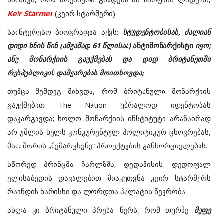
Keir Starmer
(
კეირ
სტარმერი
)
საინტერესო
ბიოგრაფია
აქვს
:
სტუდენტობისას
,
ძალიან
დიდი
ხნის
წინ
(
ამჟამად
61
წლისაა
)
ანტიმონარქისტი
იყო
;
ანუ
მონარქიის
გაუქმებას
და
დიდ
ბრიტანეთში
რესპუბლიკის
დამყარებას
მოითხოვდა
;
თუმცა
შემდეგ
მიხვდა
,
რომ
ბრიტანული
მონარქიის
გაუქმებით
The Nation
უბრალოდ
იდენტობას
დაკარგავდა
;
ხოლო
მონარქიის
ინსტიტუტი
არანაირად
არ
უშლის
ხელს
კონკურენტულ
პოლიტიკურ
ცხოვრებას
,
მათ
შორის
„
მემარცხენე
“
პროექტების
განხორციელებას
.
სწორედ
პრინცმა
ჩარლზმა
,
დედამისის
,
დედოფალ
ელისაბედის
დავალებით
მიაკუთვნა
კეირ
სტარმერს
რაინდის
ხარისხი
და
ლორდთა
პალატის
წევრობა
.
ახლა
კი
ბრიტანული
პრესა
წერს
,
რომ
თურმე
მეფე