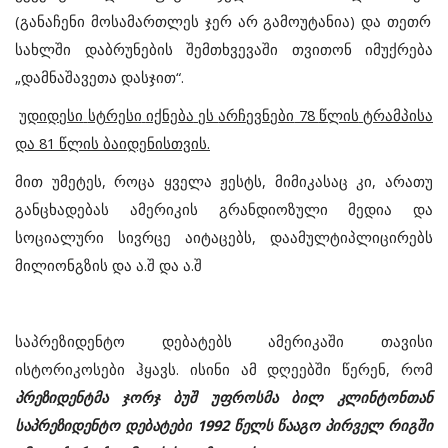
(
განაჩენი
მოსამართლეს
ჯერ
არ
გამოუტანია
)
და
თეთრ
სახლში
დაბრუნების
შემთხვევაში
თვითონ
იმუქრება
„
დამნაშავეთა
დასჯით
“.
უდიდესი
სტრესი
იქნება
ეს
არჩევნები
78
წლის
ტრამპისა
და
81
წლის
ბაიდენისთვის
.
მით
უმეტეს
,
როცა
ყველა
ჟესტს
,
მიმიკასაც
კი
,
არათუ
განცხადებას
ამერიკის
გრანდიოზული
მედია
და
სოციალური
სივრცე
აიტაცებს
,
დაამულტიპლიცირებს
მილიონგზის
და
ა
.
შ
და
ა
.
შ
საპრეზიდენტო
დებატებს
ამერიკაში
თავისი
ისტორიკოსები
ჰყავს
.
ისინი
ამ
დღეებში
წერენ
,
რომ
პრეზიდენტმა
ჯორჯ
ბუშ
უფროსმა
ბილ
კლინტონთან
საპრეზიდენტო
დებატები
1992
წელს
წააგო
პირველ
რიგში