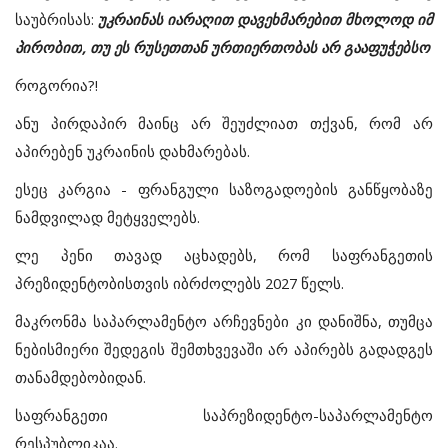
საუბრისას
:
უკრაინას
იარაღით
დავეხმარებით
მხოლოდ
იმ
პირობით
,
თუ
ეს
რუსეთთან
ურთიერთობას
არ
გააფუჭებსო
როგორია
?!
ანუ
პირდაპირ
მაინც
არ
შეუძლიათ
თქვან
,
რომ
არ
აპირებენ
უკრაინის
დახმარებას
.
ესეც
კარგია
-
ფრანგული
საზოგადოების
განწყობაზე
ნამდვილად
მეტყველებს
.
ლე
პენი
თავად
აცხადებს
,
რომ
საფრანგეთის
პრეზიდენტობისთვის
იბრძოლებს
2027
წელს
.
მაკრონმა
საპარლამენტო
არჩევნები
კი
დანიშნა
,
თუმცა
ნებისმიერი
შედეგის
შემთხვევაში
არ
აპირებს
გადადგეს
თანამდებობიდან
.
საფრანგეთი
საპრეზიდენტო
-
საპარლამენტო
რესპუბლიკაა
.