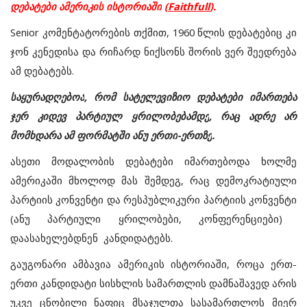
დებატები
ამერიკის
ისტორიაში
(
Faithfull
).
Senior
კომენტატორების
თქმით
, 1960
წლის
დებატებიც
კი
ჯონ
კენედისა
და
რიჩარდ
ნიქსონს
შორის
ვერ
შეედრება
ამ
დებატებს
.
საყურადღებოა
,
რომ
სატელევიზიო
დებატები
იმართება
ჯერ
კიდევ
პარტიულ
ყრილობებამდე
,
რაც
ადრე
არ
მომხდარა
ამ
ფორმატში
ანუ
ერთი
-
ერთზე
.
ასეთი
მოდალობის
დებატები
იმართებოდა
ხოლმე
ამერიკაში
მხოლოდ
მას
შემდეგ
,
რაც
დემოკრატიული
პარტიის
კონვენტი
და
რესპუბლიკური
პარტიის
კონვენტი
(
ანუ
პარტიული
ყრილობები
,
კონფერენციები
)
დაასახელებდნენ
კანდიდატებს
.
გაუგონარი
ამბავია
ამერიკის
ისტორიაში
,
როცა
ერთ
-
ერთი
კანდიდატი
სისხლის
სამართლის
დამნაშავედ
არის
უკვე
ცნობილი
ნაფიც
მსაჯულთა
სასამართლოს
მიერ