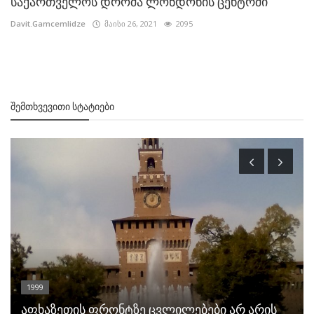
საქართველოს დროშა ლონდონის ცენტრში
Davit.Gamcemlidze
მაისი 26, 2021
2095
ᲨᲔᲛᲗᲮᲕᲔᲕᲘᲗᲘ ᲡᲢᲐᲢᲘᲔᲑᲘ
1999
აფხაზეთის ფრონტზე ცვლილებები არ არის