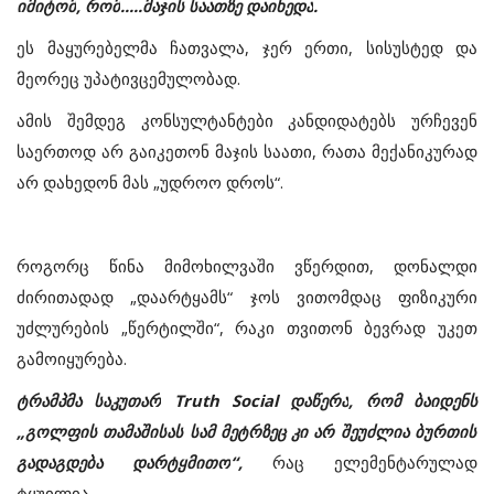
იმიტომ
,
რომ
.....
მაჯის
საათზე
დაიხედა
.
ეს
მაყურებელმა
ჩათვალა,
ჯერ
ერთი,
სისუსტედ
და
მეორეც
უპატივცემულობად
.
ამის
შემდეგ
კონსულტანტები
კანდიდატებს
ურჩევენ
საერთოდ
არ
გაიკეთონ
მაჯის
საათი
,
რათა
მექანიკურად
არ
დახედონ
მას
„
უდროო
დროს
“.
როგორც
წინა
მიმოხილვაში
ვწერდით
,
დონალდი
ძირითადად
„
დაარტყამს
“
ჯოს
ვითომდაც
ფიზიკური
უძლურების
„
წერტილში
“,
რაკი
თვითონ
ბევრად
უკეთ
გამოიყურება
.
ტრამპმა
საკუთარ
Truth Social
დაწერა
,
რომ
ბაიდენს
„
გოლფის
თამაშისას
სამ
მეტრზეც
კი
არ
შეუძლია
ბურთის
გადაგდება
დარტყმითო
“,
რაც
ელემენტარულად
ტყუილია
.