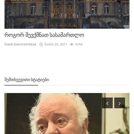
როგორ შევქმნათ სასამართლო
Davit.Gamcemlidze
მაისი 26, 2021
3344
ᲨᲔᲛᲗᲮᲕᲔᲕᲘᲗᲘ ᲡᲢᲐᲢᲘᲔᲑᲘ