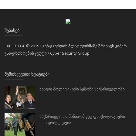
ᲨᲔᲡᲐᲮᲔᲑ
EXPERTI.GE © 2019 • ვებ-გვერდის პლატფორმაზე ზრუნავს კიბერ
უსაფრთხოების ჯგუფი / Cyber Security Group
ᲨᲔᲛᲗᲮᲕᲔᲕᲘᲗᲘ ᲡᲢᲐᲢᲘᲔᲑᲘ
ახალი პოლიტიკური სეზონი საქართველოში
საქართველოს წინააღმდეგ ფსიქოლოგიური
ომი გრძელდება