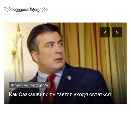
ᲨᲔᲛᲗᲮᲕᲔᲕᲘᲗᲘ ᲡᲢᲐᲢᲘᲔᲑᲘ
მიმდინარე მოვლენები
Как Саакашвили пытается уходя остаться