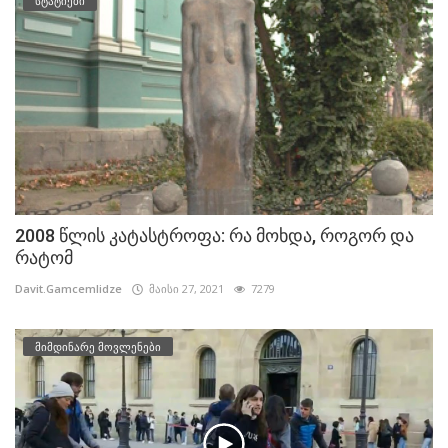
სტატიები
2008 წლის კატასტროფა: რა მოხდა, როგორ და
რატომ
Davit.Gamcemlidze
მაისი 27, 2021
7279
მიმდინარე მოვლენები