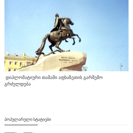
დიპლომატიური თამაში აფხაზეთის გარშემო
გრძელდება
ᲞᲝᲞᲣᲚᲐᲠᲣᲚᲘ ᲡᲢᲐᲢᲘᲔᲑᲘ