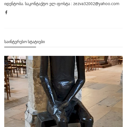
იდენტობა. საკონტაქტო ელ-ფოსტა : zezva32002@yahoo.com
ᲡᲐᲘᲜᲢᲔᲠᲔᲡᲝ ᲡᲢᲐᲢᲘᲔᲑᲘ