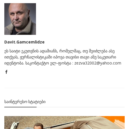
Davit.Gamcemlidze
ეს საიტი ეკუთვნის ადამიანს, რომელმაც, თუ შეიძლება ასე
ითქვას, ჟურნალისტიკაში იპოვა თავისი თავი ანუ საკუთარი
იდენტობა. საკონტაქტო ელ-ფოსტა : zezva32002@yahoo.com
ᲡᲐᲘᲜᲢᲔᲠᲔᲡᲝ ᲡᲢᲐᲢᲘᲔᲑᲘ