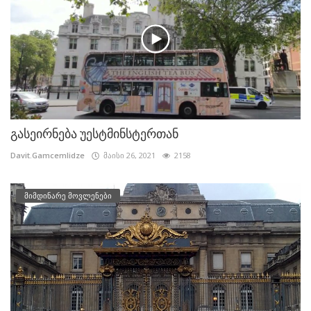
გასეირნება უესტმინსტერთან
Davit.Gamcemlidze
მაისი 26, 2021
2158
მიმდინარე მოვლენები