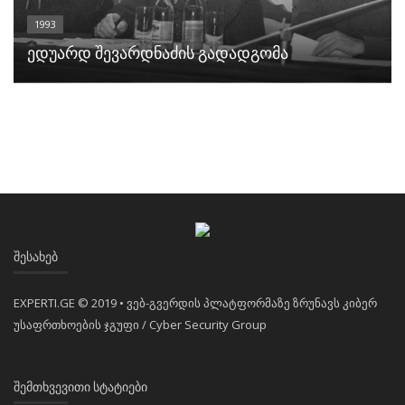
1993
ედუარდ შევარდნაძის გადადგომა
ᲨᲔᲡᲐᲮᲔᲑ
EXPERTI.GE © 2019 • ვებ-გვერდის პლატფორმაზე ზრუნავს კიბერ
უსაფრთხოების ჯგუფი / Cyber Security Group
ᲨᲔᲛᲗᲮᲕᲔᲕᲘᲗᲘ ᲡᲢᲐᲢᲘᲔᲑᲘ