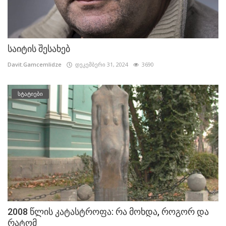
საიტის შესახებ
Davit.Gamcemlidze
დეკემბერი 31, 2024
3690
სტატიები
2008 წლის კატასტროფა: რა მოხდა, როგორ და
რატომ