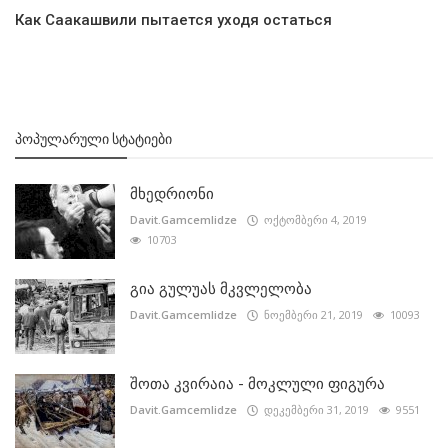
Как Саакашвили пытается уходя остаться
ᲞᲝᲞᲣᲚᲐᲠᲣᲚᲘ ᲡᲢᲐᲢᲘᲔᲑᲘ
მხედრიონი
Davit.Gamcemlidze
ოქტომბერი 4, 2019
10703
გია გულუას მკვლელობა
Davit.Gamcemlidze
ნოემბერი 21, 2019
10093
შოთა კვირაია - მოკლული ფიგურა
Davit.Gamcemlidze
დეკემბერი 31, 2019
9551