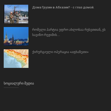
Дома Грузин в Абхазии? - с глаз домой.
რომელი პარტია უფრო ახლოსაა რუსეთთან, ეს
სავიზო რეჟიმის...
ქირურგიული ოპერაცია «აფხაზეთი»
ᲡᲝᲪᲘᲐᲚᲣᲠᲘ ᲛᲔᲓᲘᲐ