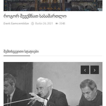
როგორ შევქმნათ სასამართლო
Davit.Gamcemlidze
მაისი 26, 2021
3348
ᲨᲔᲛᲗᲮᲕᲔᲕᲘᲗᲘ ᲡᲢᲐᲢᲘᲔᲑᲘ