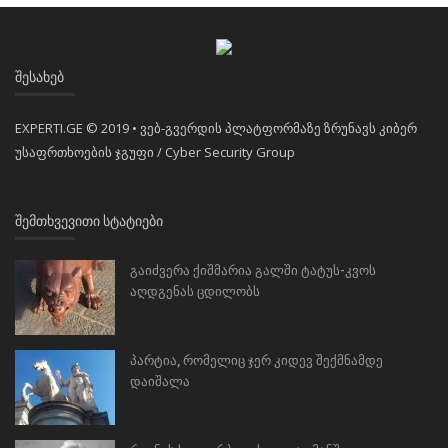
ᲨᲔᲡᲐᲮᲔᲑ
EXPERTI.GE © 2019 • ვებ-გვერდის პლატფორმაზე ზრუნავს კიბერ
უსაფრთხოების ჯგუფი / Cyber Security Group
ᲨᲔᲛᲗᲮᲕᲔᲕᲘᲗᲘ ᲡᲢᲐᲢᲘᲔᲑᲘ
გაიძვერა ქიშმარია გალში ტატუს-კვოს
აღდგენას ცდილობს
პარტია, რომელიც ჯერ კიდევ შექმნამდე
დაიშალა