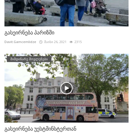
გასეირნება პარიზში
Davit.Gamcemlidze
მაისი 26, 2021
2315
მიმდინარე მოვლენები
გასეირნება უესტმინსტერთან