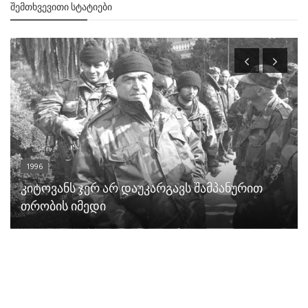
ᲨᲔᲛᲗᲮᲕᲔᲕᲘᲗᲘ ᲡᲢᲐᲢᲘᲔᲑᲘ
1996
კიტოვანს ჯერ არ დაუკარგავს შამპანურით
თრობის იმედი