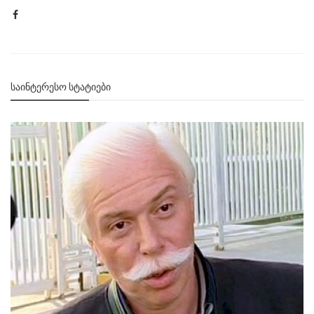
ᲡᲐᲘᲜᲢᲔᲠᲔᲡᲝ ᲡᲢᲐᲢᲘᲔᲑᲘ