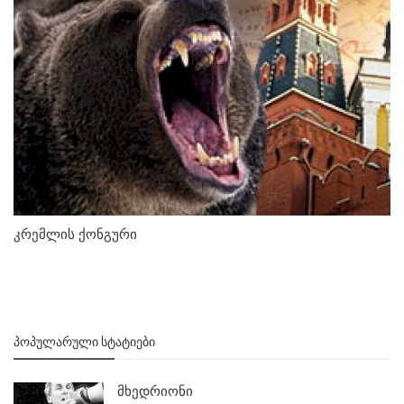
კრემლის ქონგური
ᲞᲝᲞᲣᲚᲐᲠᲣᲚᲘ ᲡᲢᲐᲢᲘᲔᲑᲘ
მხედრიონი