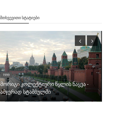
ᲔᲛᲗᲮᲕᲔᲕᲘᲗᲘ ᲡᲢᲐᲢᲘᲔᲑᲘ
1999
საერთაშორის
მორიგი კოლექტიური წყლის ნაყვა -
საერთაშო
ამჯერად სტამბულში
ნოემბერი.