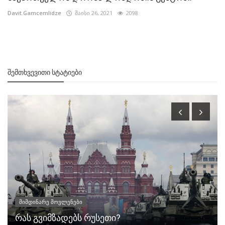
Davit.Gamcemlidze
მაისი 26, 2021
2098
ᲨᲔᲛᲗᲮᲕᲔᲕᲘᲗᲘ ᲡᲢᲐᲢᲘᲔᲑᲘ
მიმდინარე მოვლენები
რას გვიმზადებს რუსეთი?