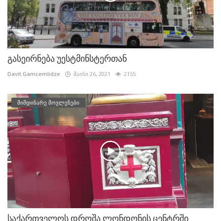
გასეირნება უესტმინსტერთან
Davit.Gamcemlidze
მაისი 26, 2021
2155
მიმდინარე მოვლენები
საქართველოს დროშა ლონდონის ცენტრში