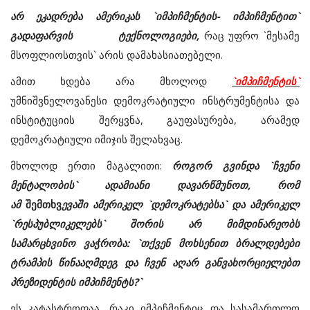
არ ეკადრება ამერიკას `იმპიჩმენტის- იმპიჩმენტით`
გადაფარვის ტექნოლოგიები,
რაც უფრო `მესამე
მსოფლიოსთვის` არის დამახასიათებელი.
ამით ხდება არა მხოლოდ
`იმპიჩმენტის`
უმნიშვნელოვანესი დემოკრატიული ინსტრუმენტისა და
ინსტიტუციის შერყვნა, გაუფასურება, არამედ
დემოკრატიული იმიჯის შელახვაც.
მხოლოდ ერთი მაგალითი:
როგორ გვინდა `ჩვენი
მენტალობის` ადამიანი დავარწმუნოთ, რომ
ამ
შემთხვ
ევაში ამერიკელ `დემოკრატებსა` და ამერიკელ
`რესპუბლიკელებს` შორის არ მიმდინარეობს
სამარცხვინო ვაჭრობა: `თქვენ მოხსენით ბრალდებები
ტრამპის წინააღმდეგ და ჩვენ აღარ განვახორციელებთ
პრეზიდენტის იმპიჩმენტს?`
ეს კატასტროფაა, რაკი იმპიჩმენტიც და სასამართლო