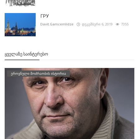
ГРУ
Davit.Gamcemlidze
დეკემბერი 6, 2019
7355
ᲧᲕᲔᲚᲐᲖᲔ ᲡᲐᲘᲜᲢᲔᲠᲔᲡᲝ
ეროვნული მოძრაობის ისტორია