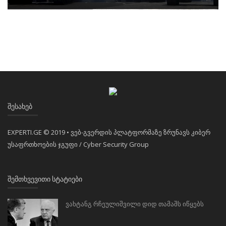
ᲨᲔᲡᲐᲮᲔᲑ
EXPERTI.GE © 2019 • ვებ-გვერდის პლატფორმაზე ზრუნავს კიბერ
უსაფრთხოების ჯგუფი / Cyber Security Group
ᲨᲔᲛᲗᲮᲕᲔᲕᲘᲗᲘ ᲡᲢᲐᲢᲘᲔᲑᲘ
ვახტანგ რჩეულიშვილი დიდ თამაშს იწყებს