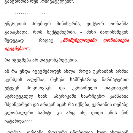
განცხრომა რუს „ობივატელებს“
.
. . . . . . . . . . . . . . . . . . . .
უნგრეთის
პრემიერ
მინისტრმა
,
ვიქტორ
ორბანმა
განაცხადა
,
რომ
სექტემბერში
, -
მისი
ძალისხმევის
შედეგად
-
რაღაც
„
მნიშვნელოვანი
ღონისძიება
იგეგმებაო
“.
რა
იგეგმება
არ
დაუკონკრეტებია
.
ან
რა
უნდა
იგეგმებოდეს
ახლა
,
როცა
უკრაინის
არმია
კურსკის
ოლქშია
,
რუსები
სამწუხაროდ
წარმატებით
უტევენ
პოკროვსკს
და
უკრაინული
თავდაცვის
სტრატეგიულ
ხაზს
,
ამერიკაში
საარჩევნო
კამპანია
მძვინვარებს
და
არავინ
იცის
რა
იქნება
,
უკრაინის
თემაზე
გლობალური
სამიტი
კი
არც
ისე
დიდი
ხნის
წინ
ჩატარდა
????
თუმცა
.......
ორბანი
,
როგორც
ცნობილია
,
სულ
ახლახან