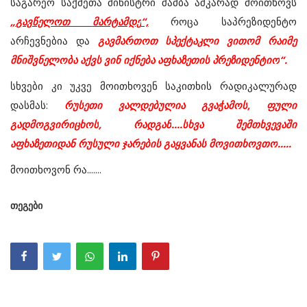
საგარეო
საქმეთა
მინისტრი
შამბა
აშკარად
მოითხოვს
„
გავწელოთ
მარტამდე
“,
როცა
საპრეზიდენტო
არჩევნებია
და
გავმართოთ
სპექტაკლი
ვითომ
რაიმე
მნიშვნელობა
აქვს
ვინ
იქნება
აფხაზეთის
პრეზიდენტიო
“.
სხვები
კი უკვე
მოითხოვენ
საკითხის
რადიკალურად
დასმას
:
რუსეთი
ვალდებულია
გვაჭამოს
,
ფული
გადმოგვირიცხოს
,
რადგან
....
სხვა
შემთხვევაში
აფხაზეთიდან
რუსული
ჯარების
გაყვანას
მოვითხოვთო
.....
მოითხოვონ რა.......
თეგები