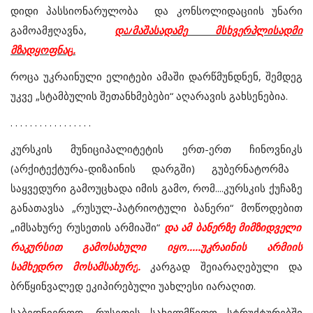
დიდი
პასსიონარულობა
და
კონსოლიდაციის
უნარი
გამოამჟღავნა
,
და
/
მაშასადამე
მსხვერპლისადმი
მზადყოფნაც
.
როცა
უკრაინული
ელიტები
ამაში
დარწმუნდნენ
,
შემდეგ
უკვე
„
სტამბულის
შეთანხმებები
“
აღარავის
გახსენებია
.
. . . . . . . . . . . . . . . . .
კურსკის
მუნიციპალიტეტის
ერთ
-
ერთ
ჩინოვნიკს
(
არქიტექტურა
-
დიზაინის
დარგში
)
გუბერნატორმა
საყვედური
გამოუცხადა
იმის
გამო
,
რომ
....
კურსკის
ქუჩაზე
განათავსა
„
რუსულ
-
პატრიოტული
ბანერი
“
მოწოდებით
„
იმსახურე
რუსეთის
არმიაში
“
და
ამ
ბანერზე
მიმზიდველი
რაკურსით
გამოსახული
იყო
.....
უკრაინის
არმიის
სამხედრო
მოსამსახურე
.
კარგად
შეიარაღებული
და
ბრწყინვალედ
ეკიპირებული
უახლესი
იარაღით
.
საბედნიეროდ
,
რუსეთის
სახელმწიფო
სტრუქტურებში