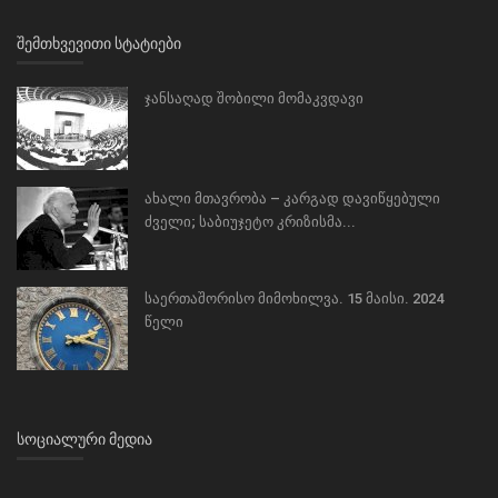
ᲨᲔᲛᲗᲮᲕᲔᲕᲘᲗᲘ ᲡᲢᲐᲢᲘᲔᲑᲘ
ჯანსაღად შობილი მომაკვდავი
ახალი მთავრობა – კარგად დავიწყებული
ძველი; საბიუჯეტო კრიზისმა...
საერთაშორისო მიმოხილვა. 15 მაისი. 2024
წელი
ᲡᲝᲪᲘᲐᲚᲣᲠᲘ ᲛᲔᲓᲘᲐ