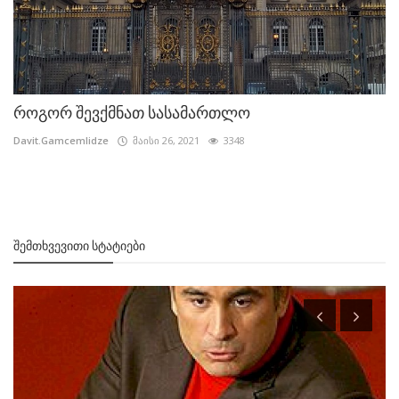
როგორ შევქმნათ სასამართლო
Davit.Gamcemlidze
მაისი 26, 2021
3348
ᲨᲔᲛᲗᲮᲕᲔᲕᲘᲗᲘ ᲡᲢᲐᲢᲘᲔᲑᲘ