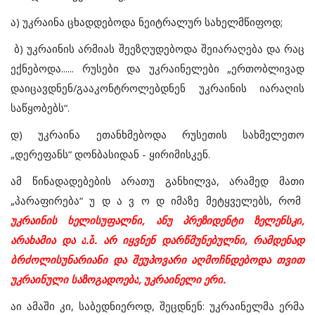
ა
)
უკრაინა
ცხადდებოდა
ნეიტრალურ
სახელმწიფოდ;
ბ
)
უკრაინის
არმიას
შეეზღუდებოდა
შეიარაღება
და
რაც
ექნებოდა
......
რუსები
და
უკრაინელები
„
ერთობლივად
დაიცავდნენ
/
გააკონტროლებდნენ
უკრაინის
იარაღის
საწყობებს
“.
დ
)
უკრაინა
ეთანხმებოდა
რუსეთის
სახმელეთო
„
დერეფანს
“
დონბასიდან
-
ყირიმისკენ
.
ამ
წინადადებების
არათუ
განხილვა
,
არამედ
მათი
„
პარაფირება
“
უ
დ
ა
ვ
ო
დ
იმაზე
მეტყველებს
,
რომ
უკრაინის
ხელისუფალნი
,
ანუ
პრეზიდენტი
ზელენსკი
,
არახამია
და
ა
.
შ
.
არ
იყვნენ
დარწმუნებულნი
,
რამდენად
ბრძოლისუნარიანი
და
შეუპოვარი
აღმოჩნდებოდა
თვით
უკრაინული
საზოგადოება
,
უკრაინელი
ერი
.
აი
ამაში
კი
,
საბედნიეროდ
,
შეცდნენ
:
უკრაინელმა
ერმა