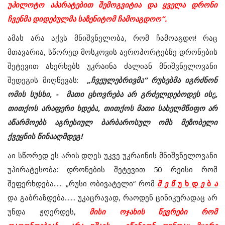
უპილოტო
აპარატებით
შემოგვიტია
და
ყველა
დრონი
ჩვენმა
დიდებულმა
საზენიტომ
ჩამოაგდოო
“.
ამას
არა
აქვს
მნიშვნელობა
,
რომ
ჩამოაგდო
!
რაც
მთავარია
,
სწორედ
მოსკოვის
აეროპორტებზე
დრონების
შეტევით
ახერხებს
უკრაინა
ძალიან
მნიშვნელოვანი
შედეგის
მიღწევას
:
„
ჩვეულებრივმა
“
რუსებმა
იგრძნონ
ომის
სუსხი
,
-
მათი
ცხოვრება
არ
გრძელდებოდეს
ისე
,
თითქოს
არაფერი
ხდება
,
თითქოს
მათი
სახელმწიფო
არ
აწარმოებს
აგრესიულ
ბარბაროსულ
ომს
მეზობელი
ქვეყნის
წინააღმდეგ
!
აი
სწორედ
ეს
არის
დღეს
უკვე
უკრაინის
მნიშვნელოვანი
უპირატესობა
:
დრონების
შეტევით
50
რეისი
რომ
შეფერხდება
...... „
რუსი
ობივატელი
“
რომ
შ
ე
წ
უ
ხ
დ
ე
ბ
ა
და
გაბრაზდება
.......
უკაცრავად,
რაოდენ
ცინიკურადაც
არ
უნდა
ჟღერდეს,
მისი
ოჯახის
წევრები
რომ