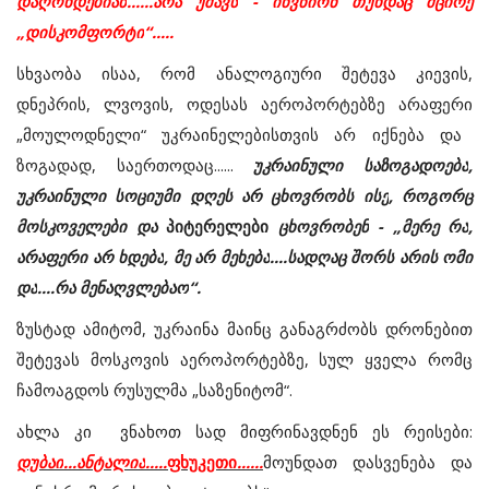
დაღონდებიან
......
არა
უშავს
-
იწვნიონ
თუნდაც
მცირე
„
დისკომფორტი
“.....
სხვაობა
ისაა
,
რომ
ანალოგიური
შეტევა
კიევის
,
დნეპრის
,
ლვოვის
,
ოდესას
აეროპორტებზე
არაფერი
„
მოულოდნელი
“
უკრაინელებისთვის
არ
იქნება
და
ზოგადად
,
საერთოდაც
......
უკრაინული
საზოგადოება
,
უკრაინული
სოციუმი
დღეს
არ
ცხოვრობს
ისე
,
როგორც
მოსკოველები
და
პიტერელები
ცხოვრობენ
- „
მერე
რა
,
არაფერი
არ
ხდება
,
მე
არ
მეხება
....
სადღაც
შორს
არის
ომი
და
....
რა
მენაღვლებაო
“.
ზუსტად
ამიტომ
,
უკრაინა
მაინც
განაგრძობს
დრონებით
შეტევას
მოსკოვის
აეროპორტებზე
,
სულ
ყველა
რომც
ჩამოაგდოს
რუსულმა
„
საზენიტომ
“.
ახლა კი
ვნახოთ
სად
მიფრინავდნენ
ეს
რეისები
:
დუბაი
...
ანტალია
.....
ფხუკეთი
......
მოუნდათ
დასვენება
და