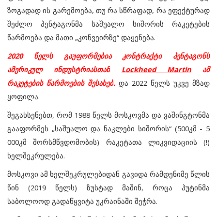
ზოგადად
ის
გარემოება
, თუ
რა
სწრაფად
,
რა
ეფექტურად
შეძლო
პენტაგონმა
საშუალო
სიშორის
რაკეტების
წარმოება
და
მათი
„
კონვეირზე
“
დაყენება
.
2020
წელს
გაუფორმებია
კონტრაქტი
პენტაგონს
ამერიკულ
ინდუსტრიასთან
Lockheed Martin
ამ
რაკეტების
წარმოების
შესახებ
.
და
2022
წელს
უკვე
მზად
ყოფილა
.
შეგახსენებთ
,
რომ
1988
წელს
მოსკოვმა
და
ვაშინგტონმა
გააფორმეს
„
საშუალო
და
ნაკლები
სიშორის
“ (500
კმ
- 5
000
კმ შორსმწვდომობის
)
რაკეტათა
ლიკვიდაციის
(!)
ხელშეკრულება
.
მოსკოვი
ამ
ხელშეკრულებიდან
გავიდა
რამდენიმე
წლის
წინ
(2019
წელს
)
ზუსტად
მაშინ
,
როცა
პუტინმა
საბოლოოდ
გადაწყვიტა
უკრაინაში
შეჭრა
.