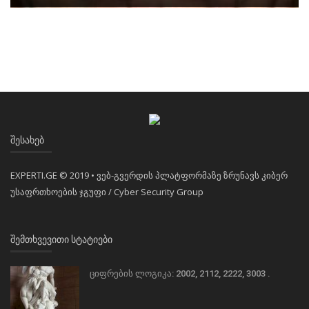
ᲨᲔᲡᲐᲮᲔᲑ
EXPERTI.GE © 2019 • ვებ-გვერდის პლატფორმაზე ზრუნავს კიბერ
უსაფრთხოების ჯგუფი / Cyber Security Group
ᲨᲔᲛᲗᲮᲕᲔᲕᲘᲗᲘ ᲡᲢᲐᲢᲘᲔᲑᲘ
ციფრების ლოგიკა: 2002, 2112, 2222, 3003 .