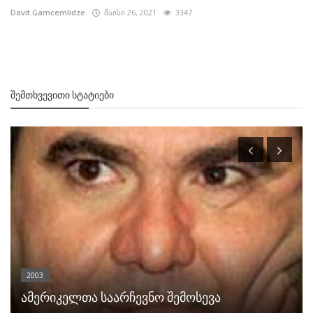
Davit.Gamcemlidze
მაისი 26, 2021
3347
ᲨᲔᲛᲗᲮᲕᲔᲕᲘᲗᲘ ᲡᲢᲐᲢᲘᲔᲑᲘ
2003
ამერიკელთა საარჩევნო შემოსევა