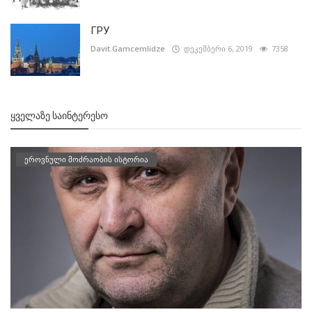
ГРУ
Davit.Gamcemlidze
დეკემბერი 6, 2019
7358
ᲧᲕᲔᲚᲐᲖᲔ ᲡᲐᲘᲜᲢᲔᲠᲔᲡᲝ
ეროვნული მოძრაობის ისტორია