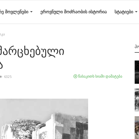
ᲠᲔ ᲛᲝᲕᲚᲔᲜᲔᲑᲘ
ᲔᲠᲝᲕᲜᲣᲚᲘ ᲛᲝᲫᲠᲐᲝᲑᲘᲡ ᲘᲡᲢᲝᲠᲘᲐ
ᲡᲢᲐᲢᲘᲔᲑᲘ
იკა
Პ
ამარცხებული
ა
წასაკითხ სიაში დამატება
6325