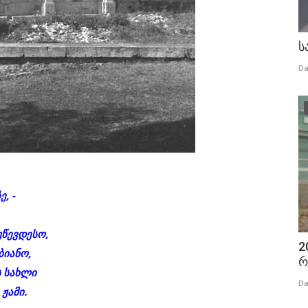
ს
Da
, -
უწევდესო,
2
ბიანო,
რ
 სახლი
Da
ჟამი.