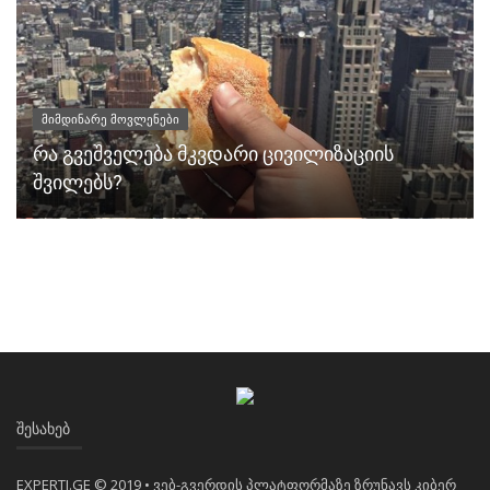
მიმდინარე მოვლენები
რა გვეშველება მკვდარი ცივილიზაციის
შვილებს?
ᲨᲔᲡᲐᲮᲔᲑ
EXPERTI.GE © 2019 • ვებ-გვერდის პლატფორმაზე ზრუნავს კიბერ