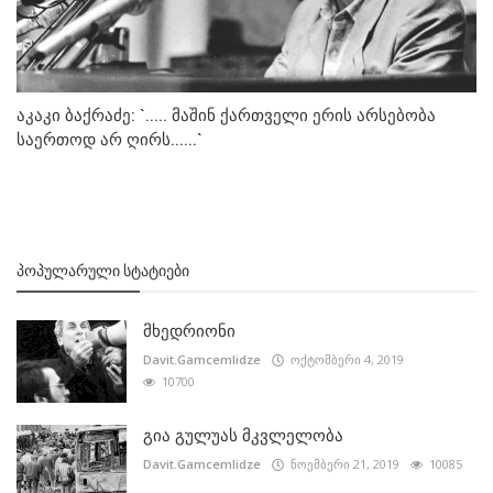
აკაკი ბაქრაძე: `..... მაშინ ქართველი ერის არსებობა
საერთოდ არ ღირს......`
ᲞᲝᲞᲣᲚᲐᲠᲣᲚᲘ ᲡᲢᲐᲢᲘᲔᲑᲘ
მხედრიონი
Davit.Gamcemlidze
ოქტომბერი 4, 2019
10700
გია გულუას მკვლელობა
Davit.Gamcemlidze
ნოემბერი 21, 2019
10085