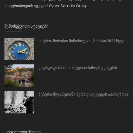
უსაფრთხოების ჯგუფი / Cyber Security Group
ᲨᲔᲛᲗᲮᲕᲔᲕᲘᲗᲘ ᲡᲢᲐᲢᲘᲔᲑᲘ
საერთაშორისო მიმოხილვა. 2 მაისი 2022 წელი
ენერგოკომპანია «იტერა» წიხლს გვაჭერს
ბებერი მოჯაჰედინი ბერად აღკვეცას აპირებდა?
ᲡᲝᲪᲘᲐᲚᲣᲠᲘ ᲛᲔᲓᲘᲐ