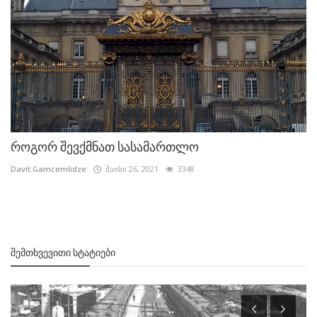
როგორ შევქმნათ სასამართლო
Davit.Gamcemlidze
მაისი 26, 2021
3348
ᲨᲔᲛᲗᲮᲕᲔᲕᲘᲗᲘ ᲡᲢᲐᲢᲘᲔᲑᲘ