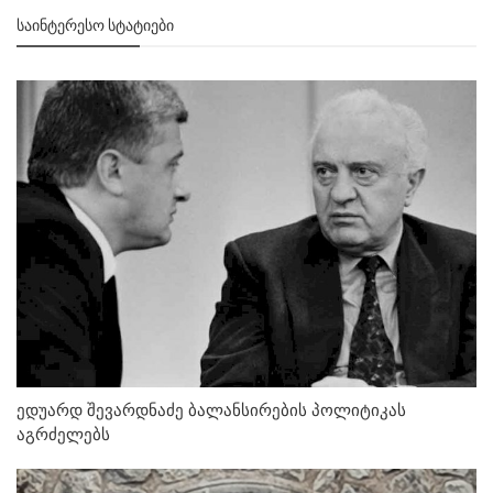
ᲡᲐᲘᲜᲢᲔᲠᲔᲡᲝ ᲡᲢᲐᲢᲘᲔᲑᲘ
ედუარდ შევარდნაძე ბალანსირების პოლიტიკას
აგრძელებს