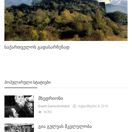
საქართველოს გადასარჩენად
ᲞᲝᲞᲣᲚᲐᲠᲣᲚᲘ ᲡᲢᲐᲢᲘᲔᲑᲘ
მხედრიონი
Davit.Gamcemlidze
ოქტომბერი 4, 2019
10703
გია გულუას მკვლელობა