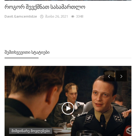
როგორ შევქმნათ სასამართლო
Davit.Gamcemlidze
მაისი 26, 2021
3348
ᲨᲔᲛᲗᲮᲕᲔᲕᲘᲗᲘ ᲡᲢᲐᲢᲘᲔᲑᲘ
მიმდინარე მოვლენები