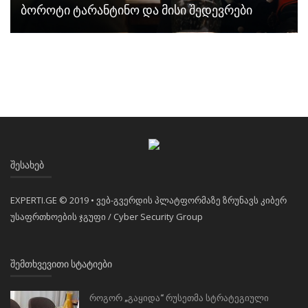
ბოროტი ტარანტინო და მისი შედევრები
ᲨᲔᲡᲐᲮᲔᲑ
EXPERTI.GE © 2019 • ვებ-გვერდის პლატფორმაზე ზრუნავს კიბერ
უსაფრთხოების ჯგუფი / Cyber Security Group
ᲨᲔᲛᲗᲮᲕᲔᲕᲘᲗᲘ ᲡᲢᲐᲢᲘᲔᲑᲘ
როგორ „გაყიდა“ რუსეთმა სტრატეგიული