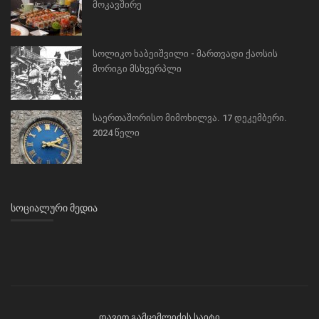
მოკავშირე
სოლიკო ხაბეიშვილი - მართვადი ქაოსის
მორიგი მსხვერპლი
საერთაშორისო მიმოხილვა. 17 დეკემბერი.
2024 წელი
ᲡᲝᲪᲘᲐᲚᲣᲠᲘ ᲛᲔᲓᲘᲐ
დავით გამცემლიძის საიტი